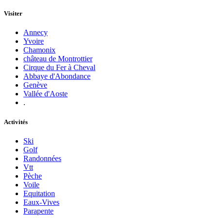
Visiter
Annecy
Yvoire
Chamonix
château de Montrottier
Cirque du Fer à Cheval
Abbaye d'Abondance
Genève
Vallée d'Aoste
.
Activités
Ski
Golf
Randonnées
Vtt
Pèche
Voile
Equitation
Eaux-Vives
Parapente