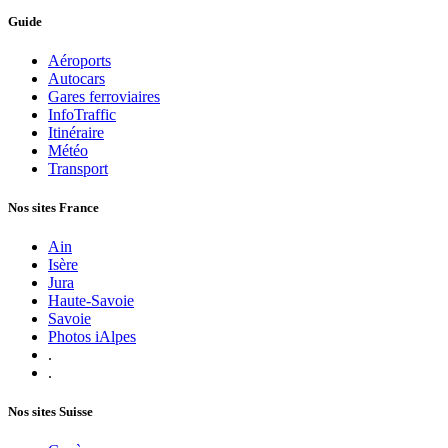
Guide
Aéroports
Autocars
Gares ferroviaires
InfoTraffic
Itinéraire
Météo
Transport
Nos sites France
Ain
Isère
Jura
Haute-Savoie
Savoie
Photos iAlpes
.
.
Nos sites Suisse