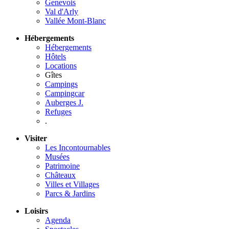
Genevois
Val d'Arly
Vallée Mont-Blanc
Hébergements
Hébergements
Hôtels
Locations
Gîtes
Campings
Campingcar
Auberges J.
Refuges
.
Visiter
Les Incontournables
Musées
Patrimoine
Châteaux
Villes et Villages
Parcs & Jardins
Loisirs
Agenda