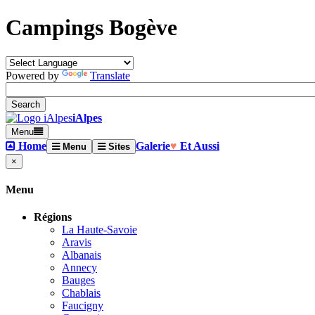
Campings Bogève
Powered by
Translate
iAlpes
Menu
Home
Galerie
♥
Et Aussi
Menu
Sites
×
Menu
Régions
La Haute-Savoie
Aravis
Albanais
Annecy
Bauges
Chablais
Faucigny