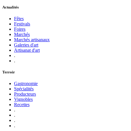
Actualités
Fêtes
Festivals
Foires
Marchés
Marchés artisanaux
Galeries d'art
Artisanat d'art
.
.
Terroir
Gastronomie
Spécialités
Producteurs
Vignobles
Recettes
.
.
.
.