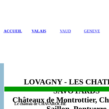
ACCUEIL
VALAIS
VAUD
GENEVE
LOVAGNY - LES CHA
SAVOYARDS
.
Châteaux de Montrottier, Ch
Le
château de CHAVAROCHE
Saillon, Pontverre