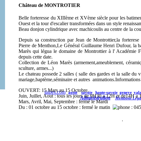
Château de MONTROTIER
Belle forteresse du XIIIème et XVème siècle pour les batimen
Ouest et la tour d'escalier transformées dans un style renaissan
Beau donjon cylindrique avec machicoulis au centre de la cou
Depuis sa construction par Jean de Montrottier,la forterese
Pierre de Menthon,Le Général Guillaume Henri Dufour, la b
Marès qui légua le domaine de Montrottier à l' Académie 
depuis cette date.
Collection de Léon Marès (armement,ameublement, céramique, 
sculture, armes...)
Le chateau possede 2 salles ( salle des gardes et la salle du v
mariage,baptème,séminaire et autres animations.Informations e
OUVERT:
15 Mars au 15 Octobre.
ialpes.com
aoste
savoie
haute-savoie
geneve
vala
Juin, Juillet, Aout : tous les jours de 9H30 a 12H et de14H a
Administration
Mentions Léga
Mars, Avril, Mai, Septembre : fermé le Mardi
Du : 01 octobre au 15 octobre : fermé le matin
: 04
.