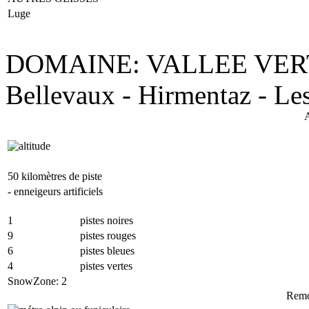
Luge
DOMAINE: VALLEE VER
Bellevaux - Hirmentaz
- Le
A
50 kilomètres de piste
- enneigeurs artificiels
1
pistes noires
9
pistes rouges
6
pistes bleues
4
pistes vertes
SnowZone: 2
Remo