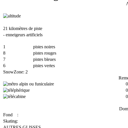
A
21 kilomètres de piste
- enneigeurs artificiels
1
pistes noires
8
pistes rouges
7
pistes bleues
6
pistes vertes
SnowZone: 2
Remo
0
0
0
Doma
Fond :
Skating:
AUTRES GLISSES