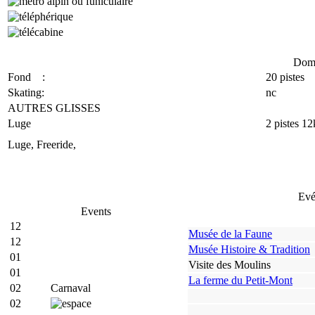
Doma
Fond :
20 pistes
Skating:
nc
AUTRES GLISSES
Luge
2 pistes 1
Luge, Freeride,
Evé
Events
12
Musée de la Faune
12
Musée Histoire & Tradition
01
Visite des Moulins
01
La ferme du Petit-Mont
02
Carnaval
02