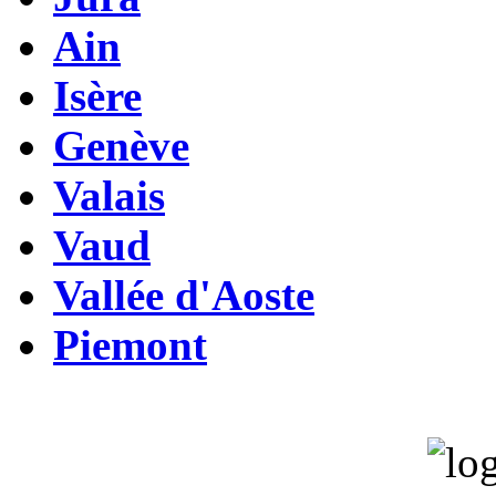
Ain
Isère
Genève
Valais
Vaud
Vallée d'Aoste
Piemont