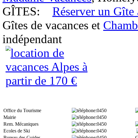
GÎTES:
Réserver un Gîte
Gîtes de vacances et
Chambr
indépendant
Office du Tourisme
:0450
Mairie
:0450
Rem. Mécaniques
:0450
Ecoles de Ski
:0450
Bureau des Guides
:0450
G