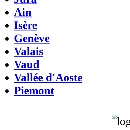
Ain
Isère
Genève
Valais
Vaud
Vallée d'Aoste
Piemont