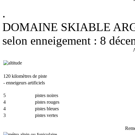
.
DOMAINE SKIABLE ARGEN
selon enneigement : 8 déc
A
120 kilomètres de piste
- enneigeurs artificiels
5
pistes noires
4
pistes rouges
4
pistes bleues
3
pistes vertes
Remo