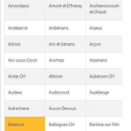
Amondans
Amont-et-Effreney
Anchenoncourt-
et-Chazel
Andelarrot
Andelnans
Anjeux
Arbois
Arc-et-Senans
Arçon
Arc-sous-Cicon
Aromas
Arpenans
Arzier-CH
Athose
Auberson-CH
Audeux
Audincourt
Audelange
Autrechene
Auxon-Dessus
.
Balanod
Ballaigues-CH
Barésia-sur-l'Ain