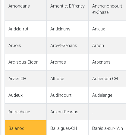
Amondans
Amont-et-Effreney
Anchenoncourt-
et-Chazel
Andelarrot
Andelnans
Anjeux
Arbois
Arc-et-Senans
Arçon
Arc-sous-Cicon
Aromas
Arpenans
Arzier-CH
Athose
Auberson-CH
Audeux
Audincourt
Audelange
Autrechene
Auxon-Dessus
.
Balanod
Ballaigues-CH
Barésia-sur-l'Ain