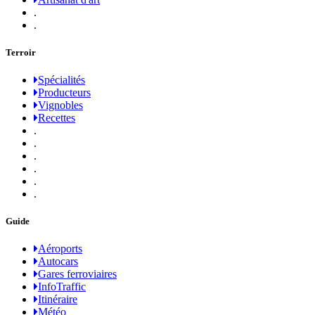
.
.
Terroir
Spécialités
Producteurs
Vignobles
Recettes
.
.
.
.
.
.
Guide
Aéroports
Autocars
Gares ferroviaires
InfoTraffic
Itinéraire
Météo