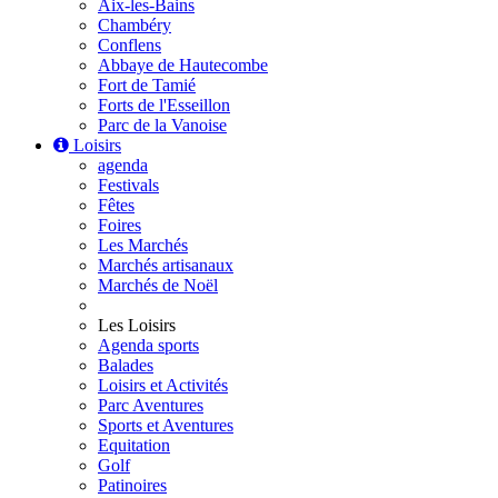
Aix-les-Bains
Chambéry
Conflens
Abbaye de Hautecombe
Fort de Tamié
Forts de l'Esseillon
Parc de la Vanoise
Loisirs
agenda
Festivals
Fêtes
Foires
Les Marchés
Marchés artisanaux
Marchés de Noël
Les Loisirs
Agenda sports
Balades
Loisirs et Activités
Parc Aventures
Sports et Aventures
Equitation
Golf
Patinoires