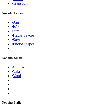
Transport
Nos sites France
Ain
Isère
Jura
Haute-Savoie
Savoie
Photos iAlpes
.
Nos sites Suisse
Genève
Valais
Vaud
.
.
.
.
Nos sites Italie