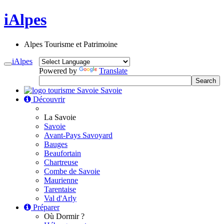
iAlpes
Alpes Tourisme et Patrimoine
iAlpes
Toggle
Powered by
Translate
navigation
Savoie
Découvrir
La Savoie
Savoie
Avant-Pays Savoyard
Bauges
Beaufortain
Chartreuse
Combe de Savoie
Maurienne
Tarentaise
Val d'Arly
Préparer
Où Dormir ?