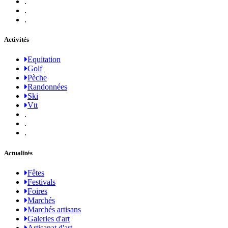
.
.
.
Activités
Equitation
Golf
Pèche
Randonnées
Ski
Vtt
.
.
.
Actualités
Fêtes
Festivals
Foires
Marchés
Marchés artisans
Galeries d'art
Artisanat d'art