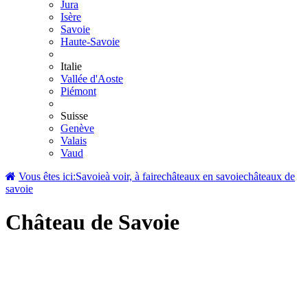
Jura
Isère
Savoie
Haute-Savoie
Italie
Vallée d'Aoste
Piémont
Suisse
Genève
Valais
Vaud
Vous êtes ici:
Savoie
à voir, à faire
châteaux en savoie
châteaux de
savoie
Château de Savoie