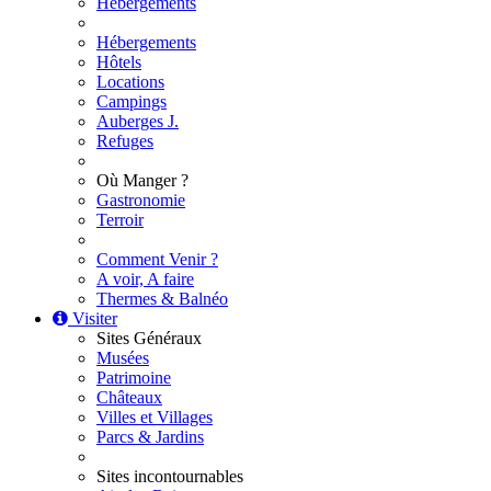
Hébergements
Hébergements
Hôtels
Locations
Campings
Auberges J.
Refuges
Où Manger ?
Gastronomie
Terroir
Comment Venir ?
A voir, A faire
Thermes & Balnéo
Visiter
Sites Généraux
Musées
Patrimoine
Châteaux
Villes et Villages
Parcs & Jardins
Sites incontournables