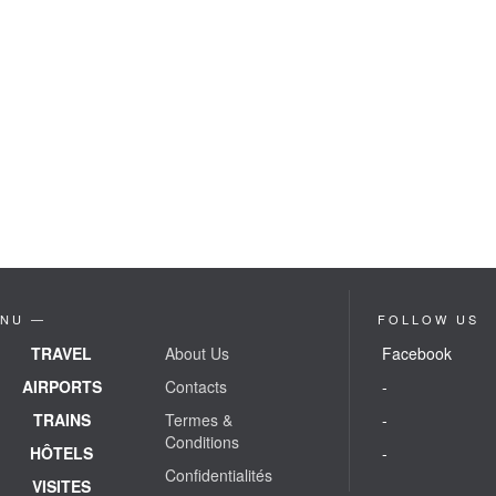
NU —
FOLLOW US
TRAVEL
About Us
Facebook
AIRPORTS
Contacts
-
TRAINS
Termes &
-
Conditions
HÔTELS
-
Confidentialités
VISITES