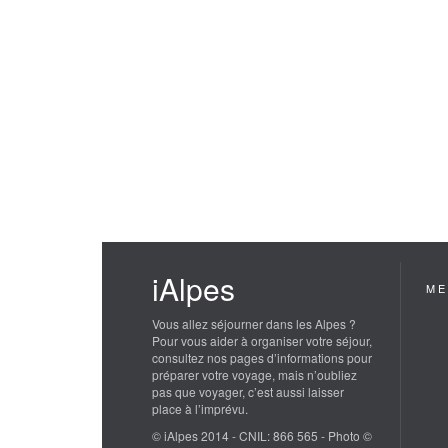
iAlpes
ME
Vous allez séjourner dans les Alpes ?
Pour vous aider à organiser votre séjour,
consultez nos pages d’informations pour
préparer votre voyage, mais n’oubliez
pas que voyager, c’est aussi laisser
place à l’imprévu.
© iAlpes 2014 - CNIL: 866 565 - Photo ©