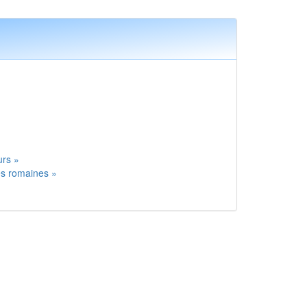
»
»
urs »
es romaines »