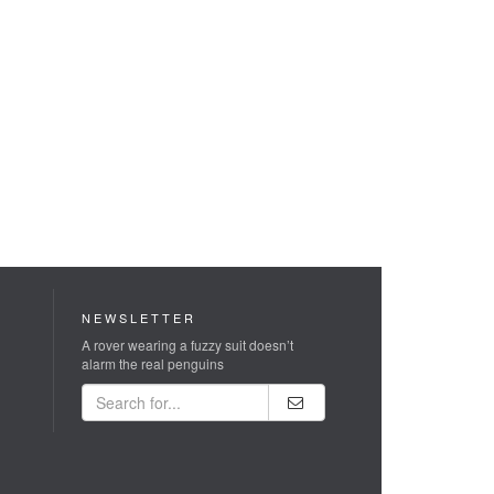
NEWSLETTER
A rover wearing a fuzzy suit doesn’t
alarm the real penguins