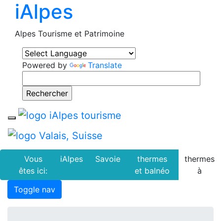
iAlpes
Alpes Tourisme et Patrimoine
Powered by
Translate
Toggle navigation
Vous
iAlpes
Savoie
thermes
thermes
êtes ici:
et balnéo
à
Toggle nav