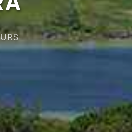
RA
URS