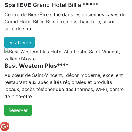
Spa l'EVE
Grand Hotel Billia
*****
Centre de Bien-Être situé dans les anciennes caves du
Grand Hôtel Billia. Bain à remous, bain turc, sauna.
salle de sport.
en attente
Best Western Plus
****
Au cœur de Saint-Vincent, décor moderne, excellent
restaurant aux spécialités régionales et produits
locaux, accès téléphérique des thermes, Wi-Fi, centre
de bien-être
Réserver