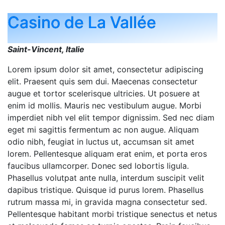
Casino de La Vallée
Saint-Vincent, Italie
Lorem ipsum dolor sit amet, consectetur adipiscing
elit. Praesent quis sem dui. Maecenas consectetur
augue et tortor scelerisque ultricies. Ut posuere at
enim id mollis. Mauris nec vestibulum augue. Morbi
imperdiet nibh vel elit tempor dignissim. Sed nec diam
eget mi sagittis fermentum ac non augue. Aliquam
odio nibh, feugiat in luctus ut, accumsan sit amet
lorem. Pellentesque aliquam erat enim, et porta eros
faucibus ullamcorper. Donec sed lobortis ligula.
Phasellus volutpat ante nulla, interdum suscipit velit
dapibus tristique. Quisque id purus lorem. Phasellus
rutrum massa mi, in gravida magna consectetur sed.
Pellentesque habitant morbi tristique senectus et netus