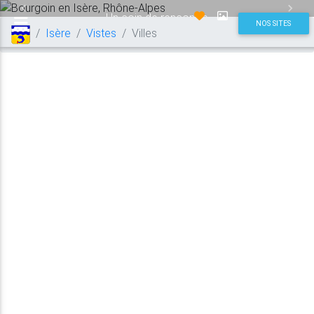
Previous
Next
Un coin de rencontre
NOS SITES
Isère
Vistes
Villes