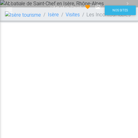
Previous
Next
L'Art et le Spirituel
NOS SITES
Isère
Visites
Les Incontournables