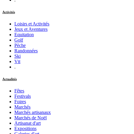
Activités
Loisirs et Activités
Jeux et Aventures
Equitation
Golf
Pèche
Randonnées
Ski
Vtt
.
Actualités
Fêtes
Festivals
Foires
Marchés
Marchés artisanaux
Marchés de Noël
Artisanat d'art
Expositions
Galeries d'art