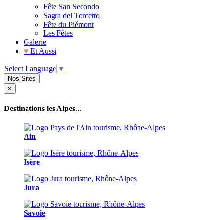
Fête San Secondo
Sagra del Torcetto
Fête du Piémont
Les Fêtes
Galerie
♥
Et Aussi
Select Language
▼
Nos Sites
×
Destinations les Alpes...
Ain
Isère
Jura
Savoie