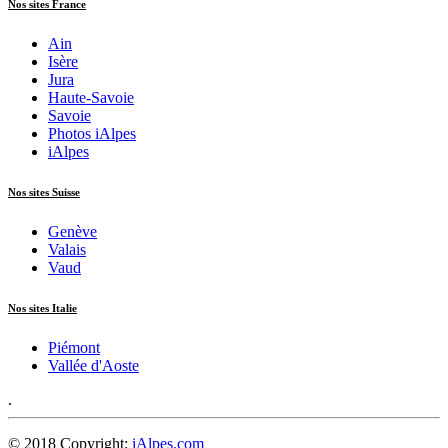
Nos sites France
Ain
Isère
Jura
Haute-Savoie
Savoie
Photos iAlpes
iAlpes
Nos sites Suisse
Genève
Valais
Vaud
Nos sites Italie
Piémont
Vallée d'Aoste
.
© 2018 Copyright:
iAlpes.com