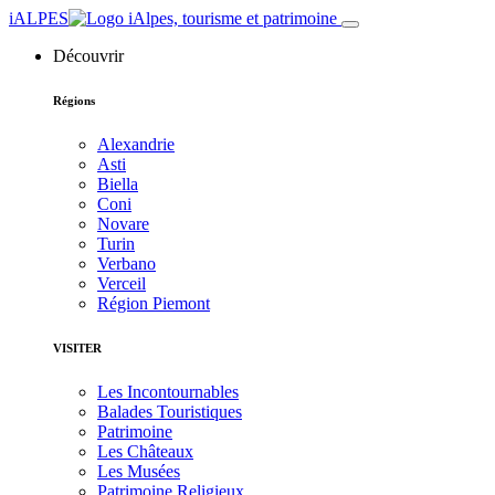
iALPES
Découvrir
Régions
Alexandrie
Asti
Biella
Coni
Novare
Turin
Verbano
Verceil
Région Piemont
VISITER
Les Incontournables
Balades Touristiques
Patrimoine
Les Châteaux
Les Musées
Patrimoine Religieux