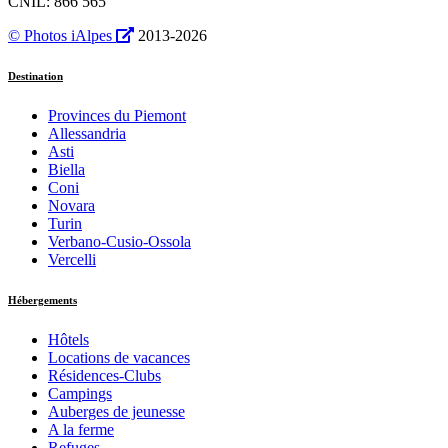
CNIL: 866 565
© Photos iAlpes
2013-
2026
Destination
Provinces du Piemont
Allessandria
Asti
Biella
Coni
Novara
Turin
Verbano-Cusio-Ossola
Vercelli
Hébergements
Hôtels
Locations de vacances
Résidences-Clubs
Campings
Auberges de jeunesse
A la ferme
Refuges