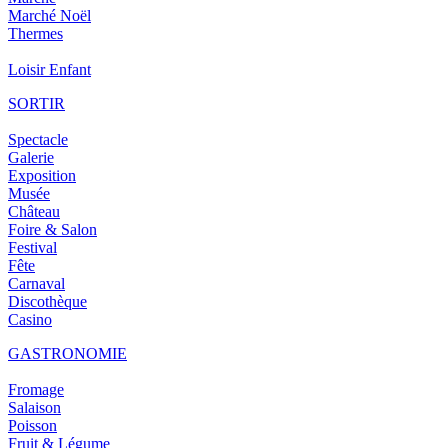
Marché Noël
Thermes
Loisir Enfant
SORTIR
Spectacle
Galerie
Exposition
Musée
Château
Foire & Salon
Festival
Fête
Carnaval
Discothèque
Casino
GASTRONOMIE
Fromage
Salaison
Poisson
Fruit & Légume