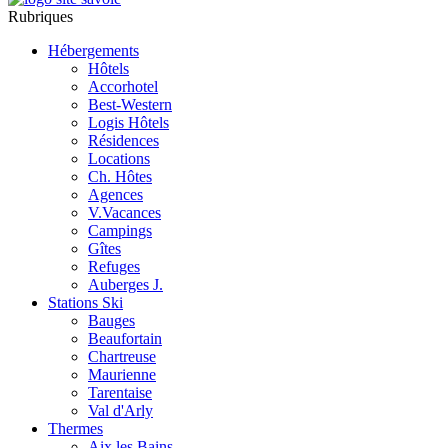
Rubriques
Hébergements
Hôtels
Accorhotel
Best-Western
Logis Hôtels
Résidences
Locations
Ch. Hôtes
Agences
V.Vacances
Campings
Gîtes
Refuges
Auberges J.
Stations Ski
Bauges
Beaufortain
Chartreuse
Maurienne
Tarentaise
Val d'Arly
Thermes
Aix les Bains