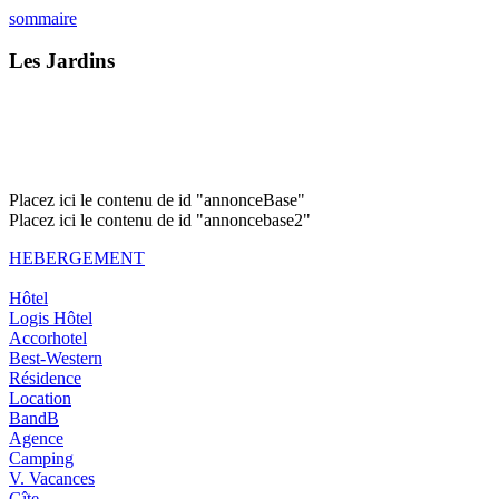
sommaire
Les Jardins
Placez ici le contenu de id "annonceBase"
Placez ici le contenu de id "annoncebase2"
HEBERGEMENT
Hôtel
Logis Hôtel
Accorhotel
Best-Western
Résidence
Location
BandB
Agence
Camping
V. Vacances
Gîte