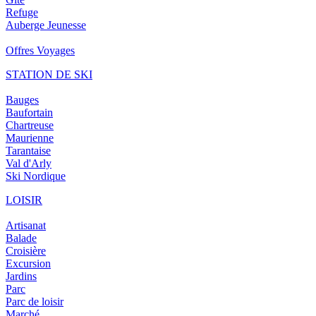
Refuge
Auberge Jeunesse
Offres Voyages
STATION DE SKI
Bauges
Baufortain
Chartreuse
Maurienne
Tarantaise
Val d'Arly
Ski Nordique
LOISIR
Artisanat
Balade
Croisière
Excursion
Jardins
Parc
Parc de loisir
Marché