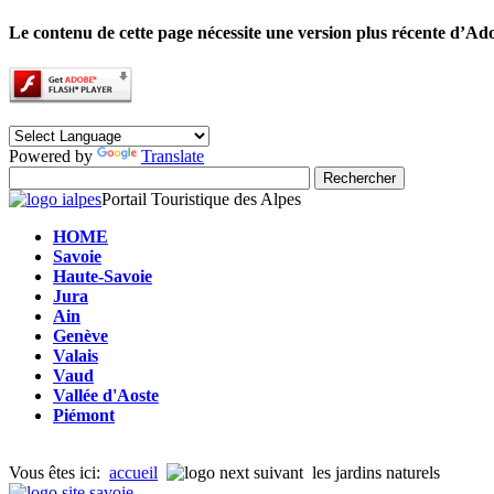
Le contenu de cette page nécessite une version plus récente d’Ad
Powered by
Translate
Portail Touristique des Alpes
HOME
Savoie
Haute-Savoie
Jura
Ain
Genève
Valais
Vaud
Vallée d'Aoste
Piémont
Vous êtes ici:
accueil
les jardins naturels