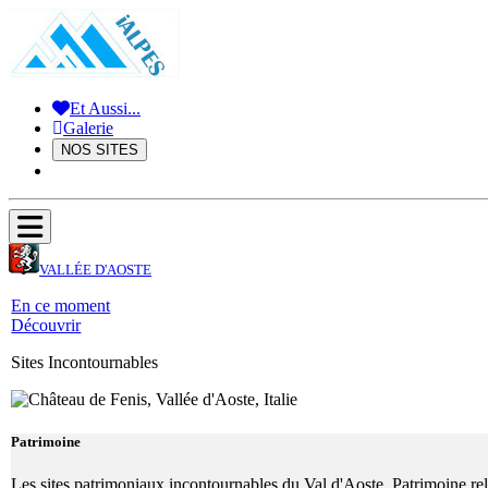
Et Aussi...
Galerie
NOS SITES
VALLÉE D'AOSTE
En ce moment
Découvrir
Sites Incontournables
Patrimoine
Les sites patrimoniaux incontournables du Val d'Aoste. Patrimoine relig