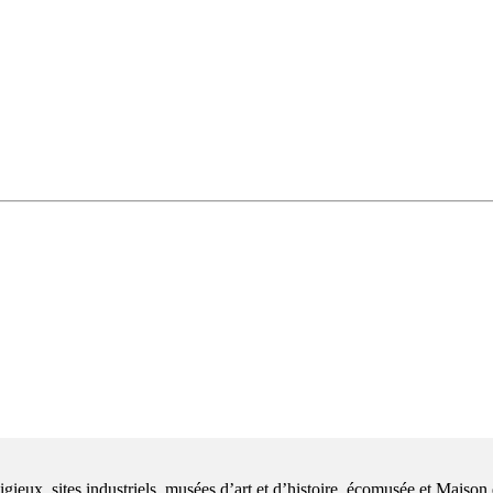
ieux, sites industriels, musées d’art et d’histoire, écomusée et Maison 