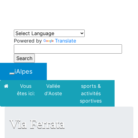
iAlpes
Alpes Tourisme et Patrimoine
Powered by
Translate
iAlpes
Toggle navigation
Vous
Vallée
sports &
via
êtes ici:
d'Aoste
activités
ferrata
sportives
Via Ferrata