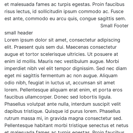
et malesuada fames ac turpis egestas. Proin faucibus
risus lectus, id sollicitudin ipsum commodo ac. Fusce
est ante, commodo eu arcu quis, congue sagittis sem.
Small Footer
small header
Lorem ipsum dolor sit amet, consectetur adipiscing
elit. Praesent quis sem dui. Maecenas consectetur
augue et tortor scelerisque ultricies. Ut posuere at
enim id mollis. Mauris nec vestibulum augue. Morbi
imperdiet nibh vel elit tempor dignissim. Sed nec diam
eget mi sagittis fermentum ac non augue. Aliquam
odio nibh, feugiat in luctus ut, accumsan sit amet
lorem. Pellentesque aliquam erat enim, et porta eros
faucibus ullamcorper. Donec sed lobortis ligula.
Phasellus volutpat ante nulla, interdum suscipit velit
dapibus tristique. Quisque id purus lorem. Phasellus
rutrum massa mi, in gravida magna consectetur sed.
Pellentesque habitant morbi tristique senectus et netus
et malesuada fames ac turpis egestas. Proin faucibus