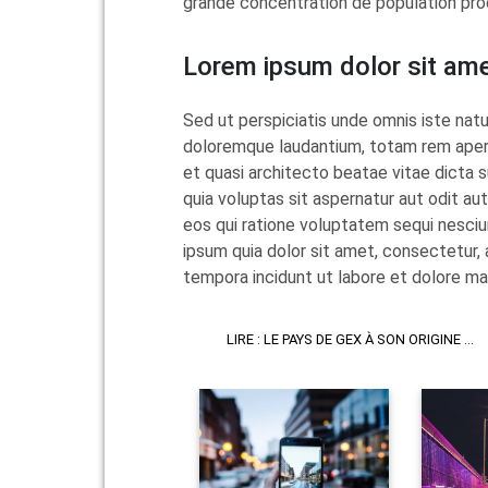
grande concentration de population proc
Lorem ipsum dolor sit am
Sed ut perspiciatis unde omnis iste nat
doloremque laudantium, totam rem aperia
et quasi architecto beatae vitae dicta
quia voluptas sit aspernatur aut odit au
eos qui ratione voluptatem sequi nesciu
ipsum quia dolor sit amet, consectetur, 
tempora incidunt ut labore et dolore m
LIRE : LE PAYS DE GEX À SON ORIGINE ...