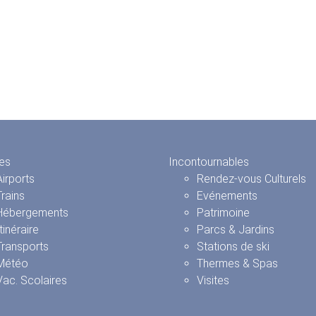
es
Incontournables
Airports
Rendez-vous Culturels
Trains
Evénements
Hébergements
Patrimoine
Itinéraire
Parcs & Jardins
Transports
Stations de ski
Météo
Thermes & Spas
Vac. Scolaires
Visites