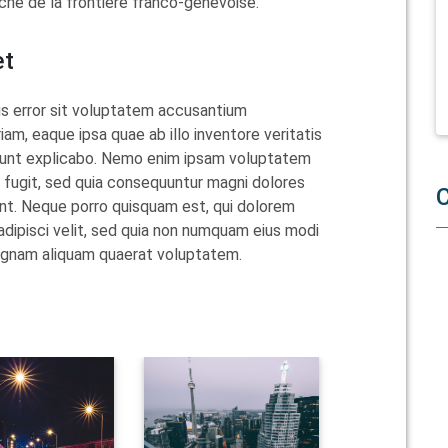
he de la frontière franco-genevoise.
et
us error sit voluptatem accusantium
m, eaque ipsa quae ab illo inventore veritatis
 sunt explicabo. Nemo enim ipsam voluptatem
t fugit, sed quia consequuntur magni dolores
nt. Neque porro quisquam est, qui dolorem
adipisci velit, sed quia non numquam eius modi
agnam aliquam quaerat voluptatem.