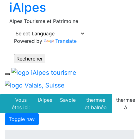
iAlpes
Alpes Tourisme et Patrimoine
Powered by
Translate
Toggle navigation
Vous
iAlpes
Savoie
thermes
thermes
êtes ici:
et balnéo
à
Toggle nav