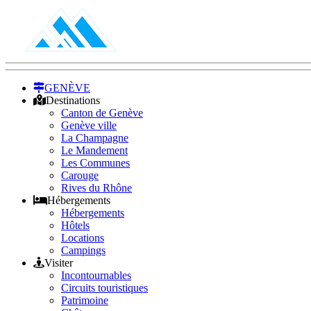
GENÈVE
Destinations
Canton de Genève
Genève ville
La Champagne
Le Mandement
Les Communes
Carouge
Rives du Rhône
Hébergements
Hébergements
Hôtels
Locations
Campings
Visiter
Incontournables
Circuits touristiques
Patrimoine