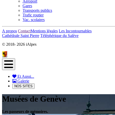
Aéroport
Gares
Transports publics
Trafic routier
Vac. scolaires
A propos
Contact
Mentions légales
Les Incontournables
Cathédrale Saint Pierre
Téléphérique du Salève
© 2018-
2026 iAlpes
Et Aussi...
Galerie
NOS SITES
Musées de Genève
Les passeurs de mémoires.