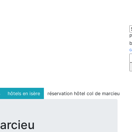
s
hôtels en isère
réservation hôtel col de marcieu
arcieu