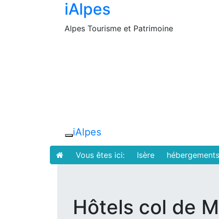
iAlpes
Alpes Tourisme et Patrimoine
iAlpes
Toggle navigation
Vous êtes ici:
Isère
hébergement
Hôtels col de M