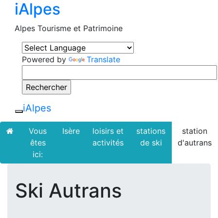
iAlpes
Alpes Tourisme et Patrimoine
Powered by
Translate
iAlpes
Toggle navigation
Vous
Isère
loisirs et
stations
station
êtes
activités
de ski
d'autrans
ici:
Ski Autrans