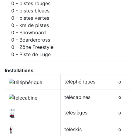
0
- pistes rouges
0
- pistes bleues
0
- pistes vertes
0
- km de pistes
0
- Snowboard
0
- Boardercross
0
- Zône Freestyle
0
- Piste de Luge
Installations
téléphériques
0
télécabines
0
télésièges
0
téléskis
0