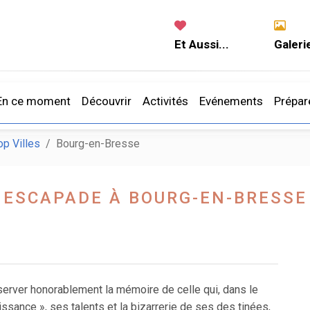
Et Aussi...
Galeri
En ce moment
Découvrir
Activités
Evénements
Prépar
op Villes
Bourg-en-Bresse
ESCAPADE À BOURG-EN-BRESSE
nserver honorablement la mémoire de celle qui, dans le
ssance », ses talents et la bizarrerie de ses des tinées,