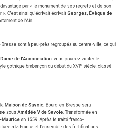
n davantage par « le monument de ses regrets et de son
 ». C'est ainsi qu'écrivait écrivait
Georges, Évêque de
artement de l'Ain.
Bresse sont à peu-près regroupés au centre-ville, ce qui
Dame de l'Annonciation
, vous pourrez visiter le
e
tyle gothique brabançon du début du XVI
siècle, classé
 la
Maison de Savoie
, Bourg-en-Bresse sera
sse
sous
Amédée V de Savoie
. Transformée en
t-Maurice
en 1559. Après le traité franco-
ituée à la France et l’ensemble des fortifications