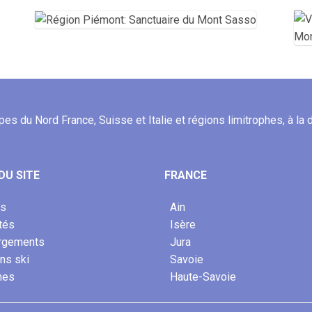
lpes du Nord France, Suisse et Italie et régions limitrophes, à la
DU SITE
FRANCE
es
Ain
ités
Isère
rgements
Jura
ons ski
Savoie
mes
Haute-Savoie