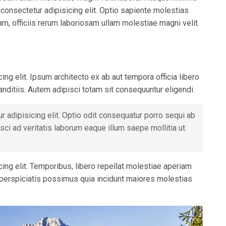
consectetur adipisicing elit. Optio sapiente molestias
iam, officiis rerum laboriosam ullam molestiae magni velit
ng elit. Ipsum architecto ex ab aut tempora officia libero
nditiis. Autem adipisci totam sit consequuntur eligendi.
 adipisicing elit. Optio odit consequatur porro sequi ab
sci ad veritatis laborum eaque illum saepe mollitia ut
ing elit. Temporibus, libero repellat molestiae aperiam
 perspiciatis possimus quia incidunt maiores molestias