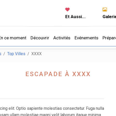
Et Aussi...
Galeri
En ce moment
Découvrir
Activités
Evénements
Prépar
s
Top Villes
XXXX
ESCAPADE À XXXX
ing elit. Optio sapiente molestias consectetur. Fuga nulla
oriosam ullam molestiae magni velit laborum itaque minima