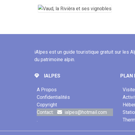
iAlpes est un guide touristique gratuit sur les A
du patrimoine alpin.
IALPES
PLAN 
A Propos
Visit
Confidentialités
Activ
Copyright
Hébe
Contact:
ialpes@hotmail.com
Stati
.
Ther