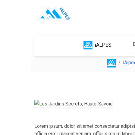
iALPES
iAlpe
Lorem ipsum, dolor sit amet consectetur adipisic
officia error placeat veniam, officiis rerum lab