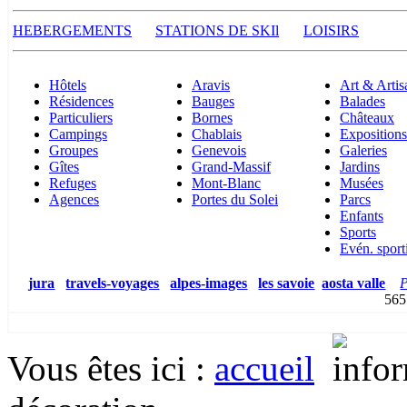
HEBERGEMENTS
STATIONS DE SKI
l
LOISIRS
Hôtels
Aravis
Art & Artis
Résidences
Bauges
Balades
Particuliers
Bornes
Châteaux
Campings
Chablais
Expositions
Groupes
Genevois
Galeries
Gîtes
Grand-Massif
Jardins
Refuges
Mont-Blanc
Musées
Agences
Portes du Solei
Parcs
Enfants
Sports
Evén. sport
jura
travels-voyages
alpes-images
les savoie
aosta valle
P
5
Vous êtes ici
:
accueil