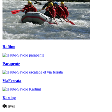
Rafting
Parapente
ViaFerrata
Karting
Hiver