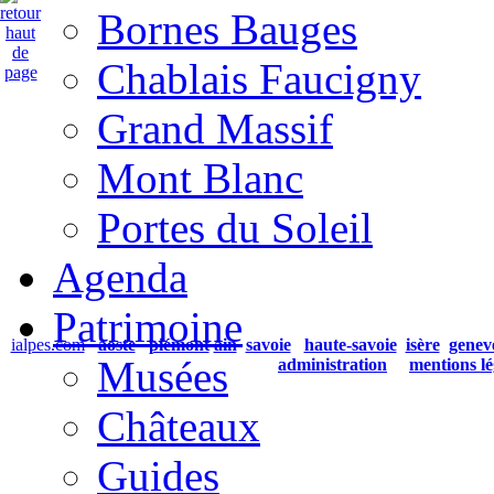
Bornes Bauges
Chablais Faucigny
Grand Massif
Mont Blanc
Portes du Soleil
Agenda
Patrimoine
ialpes.com
aoste
piémont
ain
savoie
haute-savoie
isère
genev
Musées
administration
mentions lé
Châteaux
Guides