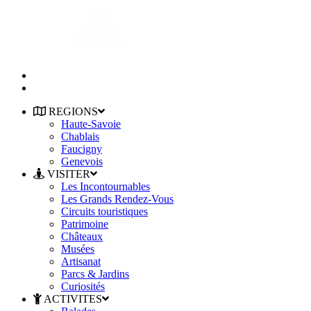
REGIONS
Haute-Savoie
Chablais
Faucigny
Genevois
VISITER
Les Incontournables
Les Grands Rendez-Vous
Circuits touristiques
Patrimoine
Châteaux
Musées
Artisanat
Parcs & Jardins
Curiosités
ACTIVITES