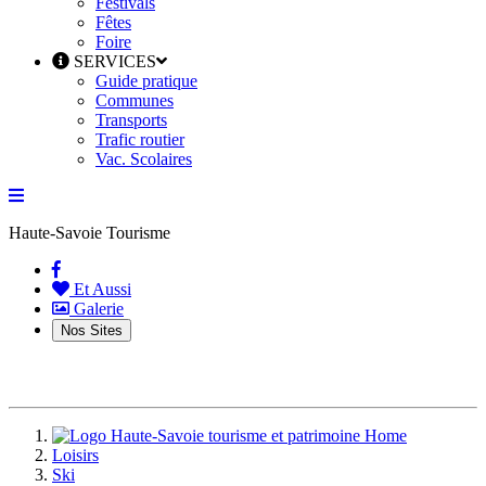
Festivals
Fêtes
Foire
SERVICES
Guide pratique
Communes
Transports
Trafic routier
Vac. Scolaires
Haute-Savoie Tourisme
(current)
Et Aussi
Galerie
Nos Sites
Home
Loisirs
Ski