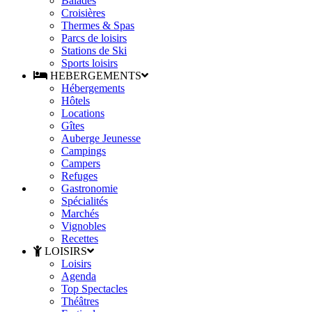
Balades
Croisières
Thermes & Spas
Parcs de loisirs
Stations de Ski
Sports loisirs
HEBERGEMENTS
Hébergements
Hôtels
Locations
Gîtes
Auberge Jeunesse
Campings
Campers
Refuges
Gastronomie
Spécialités
Marchés
Vignobles
Recettes
LOISIRS
Loisirs
Agenda
Top Spectacles
Théâtres