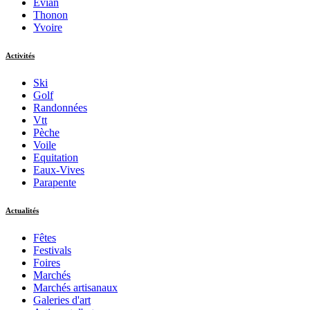
Evian
Thonon
Yvoire
Activités
Ski
Golf
Randonnées
Vtt
Pèche
Voile
Equitation
Eaux-Vives
Parapente
Actualités
Fêtes
Festivals
Foires
Marchés
Marchés artisanaux
Galeries d'art