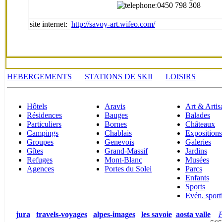
0450 798 308
:
site internet:
http://savoy-art.wifeo.com/
HEBERGEMENTS
STATIONS DE SKI
l
LOISIRS
Hôtels
Aravis
Art & Artis
Résidences
Bauges
Balades
Particuliers
Bornes
Châteaux
Campings
Chablais
Expositions
Groupes
Genevois
Galeries
Gîtes
Grand-Massif
Jardins
Refuges
Mont-Blanc
Musées
Agences
Portes du Solei
Parcs
Enfants
Sports
Evén. sport
jura
travels-voyages
alpes-images
les savoie
aosta valle
P