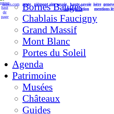
Bornes Bauges
ialpes.com
aoste
piémont
ain
savoie
haute-savoie
isère
genev
administration
mentions lé
Chablais Faucigny
Grand Massif
Mont Blanc
Portes du Soleil
Agenda
Patrimoine
Musées
Châteaux
Guides