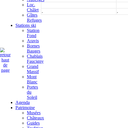
Loc.
Châlet
.
.
Gîites
Refuges
Stations ski
Station
Fond
Aravis
Bornes
Bauges
Chablais
Faucigny
Grand
Massif
Mont
Blanc
Portes
du
Soleil
Agenda
Patrimoine
Musées
Châteaux
Guides