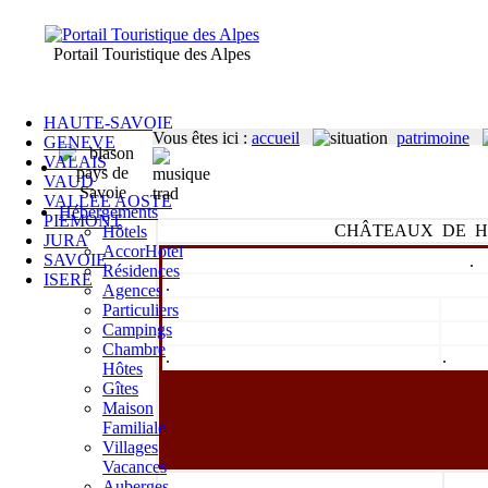
Portail Touristique des Alpes
HAUTE-SAVOIE
Vous êtes ici
:
accueil
patrimoine
GENEVE
VALAIS
VAUD
VALLEE AOSTE
Hébergements
PIEMONT
CHÂTEAUX DE H
Hôtels
JURA
AccorHotel
SAVOIE
.
Résidences
ISERE
.
Agences
Particuliers
Campings
Chambre
.
.
Hôtes
Gîtes
Maison
Familiale
Villages
Vacances
Auberges