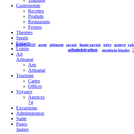
Tradition
Gastronomie
Recettes
Produits
Restaurants
Fermes
Thermes
Sports
Enfants
ialpes.com
aoste
piémont
savoie
haute-savoie
isère
geneve
val
Loisirs
administration
mentions légales
Art
Artisanat
Arts
Artisanat
Tourisme
Cartes
Offices
Voyages
Agences
74
Excursions
Administration
Sante
Pages
Jaunes