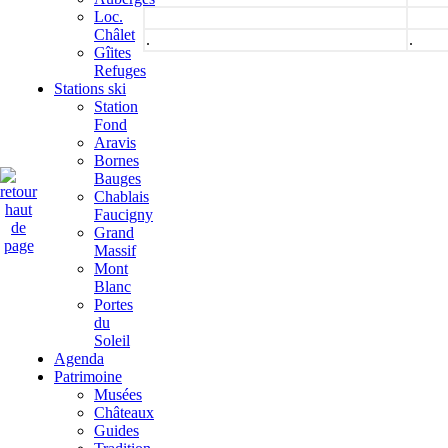
Loc.
Châlet
.
.
Gîites
Refuges
Stations ski
Station
Fond
Aravis
Bornes
Bauges
Chablais
Faucigny
Grand
Massif
Mont
Blanc
Portes
du
Soleil
Agenda
Patrimoine
Musées
Châteaux
Guides