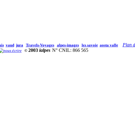
Plan d
ais
vaud
jura
Travels-Voyages
alpes-images
les savoie
aosta valle
2003
ialpes
N° CNIL: 866 565
©