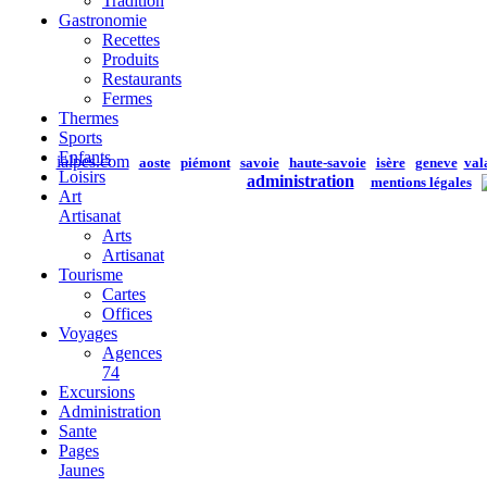
Tradition
Gastronomie
Recettes
Produits
Restaurants
Fermes
Thermes
Sports
Enfants
ialpes.com
aoste
piémont
savoie
haute-savoie
isère
geneve
val
Loisirs
administration
mentions légales
Art
Artisanat
Arts
Artisanat
Tourisme
Cartes
Offices
Voyages
Agences
74
Excursions
Administration
Sante
Pages
Jaunes