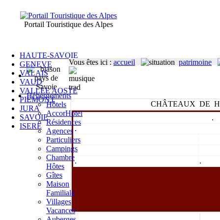
Portail Touristique des Alpes
HAUTE-SAVOIE
Vous êtes ici
:
accueil
patrimoine
GENEVE
VALAIS
VAUD
VALLEE AOSTE
Hébergements
PIEMONT
CHÂTEAUX DE H
Hôtels
JURA
AccorHotel
SAVOIE
.
Résidences
ISERE
.
Agences
Particuliers
Campings
Chambre
.
.
Hôtes
Gîtes
Maison
Familiale
Villages
Vacances
Auberges