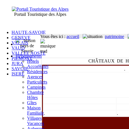
Portail Touristique des Alpes
HAUTE-SAVOIE
Vous êtes ici
:
accueil
patrimoine
GENEVE
VALAIS
VAUD
VALLEE AOSTE
Hébergements
PIEMONT
CHÂTEAUX DE H
Hôtels
JURA
AccorHotel
SAVOIE
.
Résidences
ISERE
Agences
.
Particuliers
Campings
Chambre
Hôtes
Gîtes
Maison
Familiale
.
.
Villages
Vacances
Auberges