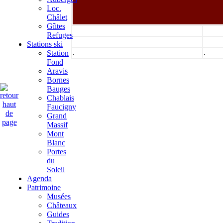
Loc.
Châlet
Gîites
Refuges
Stations ski
.
.
Station
Fond
Aravis
Bornes
Bauges
Chablais
Faucigny
Grand
Massif
Mont
Blanc
Portes
du
Soleil
Agenda
Patrimoine
Musées
Châteaux
Guides