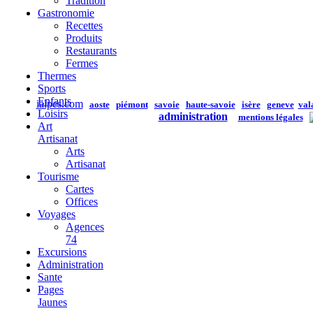
Tradition
Gastronomie
Recettes
Produits
Restaurants
Fermes
Thermes
Sports
Enfants
ialpes.com
aoste
piémont
savoie
haute-savoie
isère
geneve
val
Loisirs
administration
mentions légales
Art
Artisanat
Arts
Artisanat
Tourisme
Cartes
Offices
Voyages
Agences
74
Excursions
Administration
Sante
Pages
Jaunes