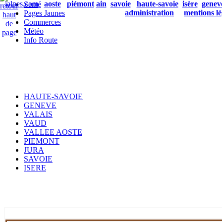
ialpes.com
aoste
piémont
ain
savoie
haute-savoie
isère
genev
Santé
administration
mentions lé
Pages Jaunes
Commerces
Météo
Info Route
HAUTE-SAVOIE
GENEVE
VALAIS
VAUD
VALLEE AOSTE
PIEMONT
JURA
SAVOIE
ISERE