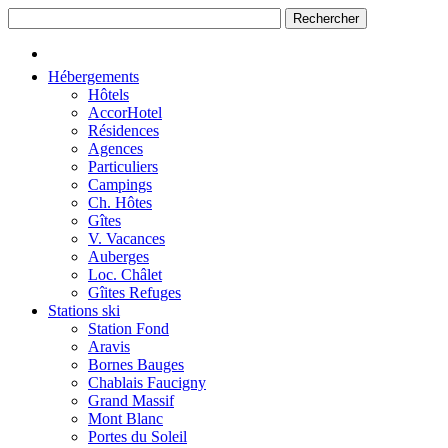
Hébergements
Hôtels
AccorHotel
Résidences
Agences
Particuliers
Campings
Ch. Hôtes
Gîtes
V. Vacances
Auberges
Loc. Châlet
Gîites Refuges
Stations ski
Station Fond
Aravis
Bornes Bauges
Chablais Faucigny
Grand Massif
Mont Blanc
Portes du Soleil