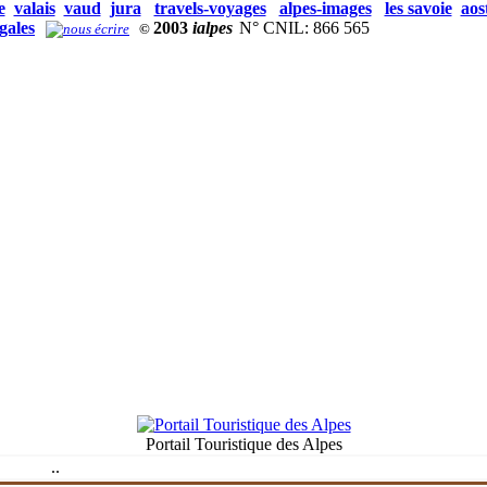
e
valais
vaud
jura
travels-voyages
alpes-images
les savoie
aos
gales
2003
ialpes
N° CNIL: 866 565
©
Portail Touristique des Alpes
.
.