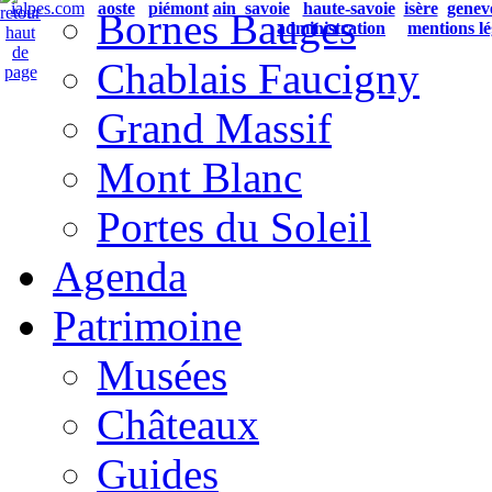
ialpes.com
aoste
piémont
ain
savoie
haute-savoie
isère
genev
Bornes Bauges
administration
mentions lé
Chablais Faucigny
Grand Massif
Mont Blanc
Portes du Soleil
Agenda
Patrimoine
Musées
Châteaux
Guides