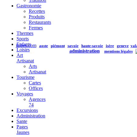
Tradition
Gastronomie
Recettes
Produits
Restaurants
Fermes
Thermes
Sports
Enfants
ialpes.com
aoste
piémont
savoie
haute-savoie
isère
geneve
val
Loisirs
administration
mentions légales
Art
Artisanat
Arts
Artisanat
Tourisme
Cartes
Offices
Voyages
Agences
74
Excursions
Administration
Sante
Pages
Jaunes