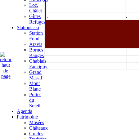
Loc.
Châlet
.
.
Gîites
Refuges
Stations ski
Station
Fond
Aravis
Bornes
Bauges
Chablais
.
.
Faucigny
Grand
Massif
Mont
Blanc
Portes
du
Soleil
Agenda
Patrimoine
Musées
Châteaux
Guides