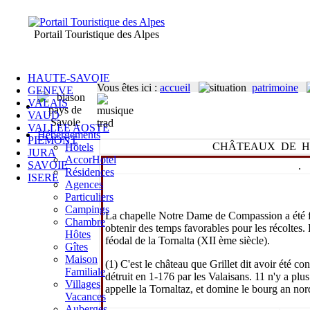
Portail Touristique des Alpes
HAUTE-SAVOIE
Vous êtes ici
:
accueil
patrimoine
GENEVE
VALAIS
VAUD
VALLEE AOSTE
Hébergements
PIEMONT
CHÂTEAUX DE H
Hôtels
JURA
AccorHotel
SAVOIE
.
Résidences
ISERE
Agences
Particuliers
Campings
La chapelle Notre Dame de Compassion a été fo
Chambre
obtenir des temps favorables pour les récoltes.
Hôtes
féodal de la Tornalta (XII ème siècle).
Gîtes
Maison
(1) C'est le château que Grillet dit avoir été co
Familiale
détruit en 1-176 par les Valaisans. 11 n'y a plu
Villages
appelle la Tornaltaz, et domine le bourg an nor
Vacances
Auberges