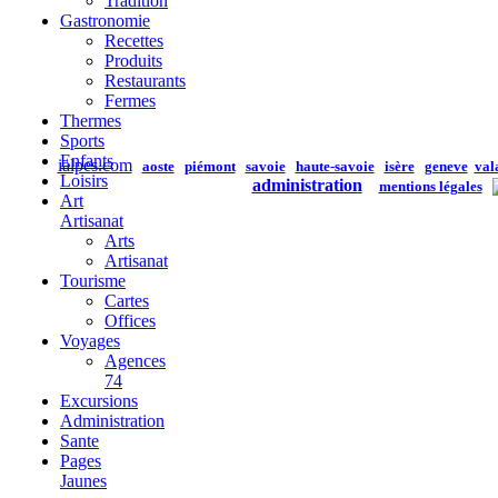
Tradition
Gastronomie
Recettes
Produits
Restaurants
Fermes
Thermes
Sports
Enfants
ialpes.com
aoste
piémont
savoie
haute-savoie
isère
geneve
val
Loisirs
administration
mentions légales
Art
Artisanat
Arts
Artisanat
Tourisme
Cartes
Offices
Voyages
Agences
74
Excursions
Administration
Sante
Pages
Jaunes