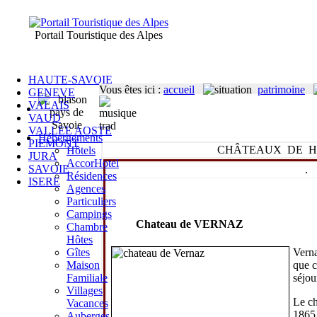
Portail Touristique des Alpes
HAUTE-SAVOIE
Vous êtes ici
:
accueil
patrimoine
GENEVE
VALAIS
VAUD
VALLEE AOSTE
Hébergements
PIEMONT
CHÂTEAUX DE H
Hôtels
JURA
AccorHotel
SAVOIE
.
Résidences
ISERE
Agences
Particuliers
Campings
Chateau de VERNAZ
Chambre
Hôtes
Verna
Gîtes
que c
Maison
séjou
Familiale
Villages
Le ch
Vacances
1865
Auberges