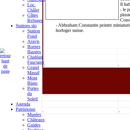
Il ha
Loc.
- le 
Châlet
plusi
Gîites
Cons
Refuges
- Abbraham Constantin peintre miniaturis
Stations ski
horloger suisse.
Station
Fond
Aravis
Bornes
Bauges
Chablais
Faucigny
.
.
Grand
Massif
Mont
Blanc
Portes
du
Soleil
Agenda
Patrimoine
.
.
Musées
Châteaux
Guides