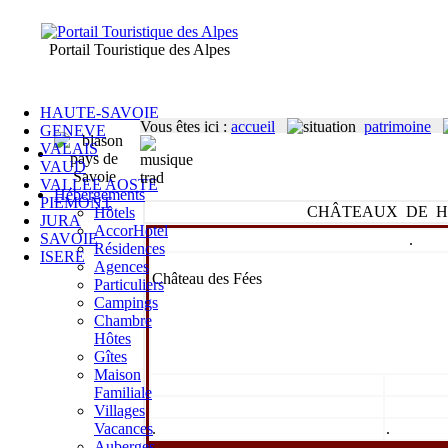
Portail Touristique des Alpes
HAUTE-SAVOIE
Vous êtes ici
:
accueil
patrimoine
GENEVE
VALAIS
VAUD
VALLEE AOSTE
Hébergements
PIEMONT
CHÂTEAUX DE H
Hôtels
JURA
AccorHotel
SAVOIE
.
Résidences
ISERE
Agences
Château des Fées
Particuliers
Campings
Chambre
Hôtes
Gîtes
Maison
Familiale
Villages
Vacances
.
.
Auberges