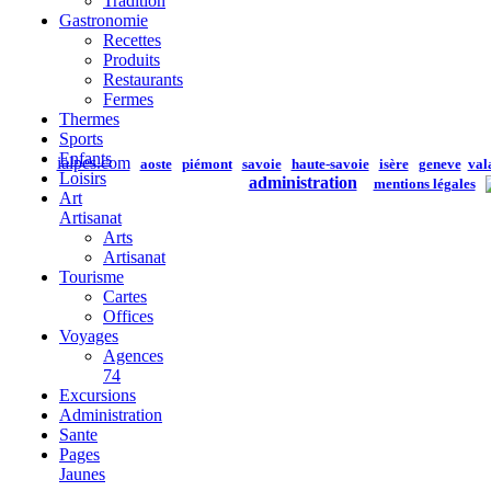
Tradition
Gastronomie
Recettes
Produits
Restaurants
Fermes
Thermes
Sports
Enfants
ialpes.com
aoste
piémont
savoie
haute-savoie
isère
geneve
val
Loisirs
administration
mentions légales
Art
Artisanat
Arts
Artisanat
Tourisme
Cartes
Offices
Voyages
Agences
74
Excursions
Administration
Sante
Pages
Jaunes