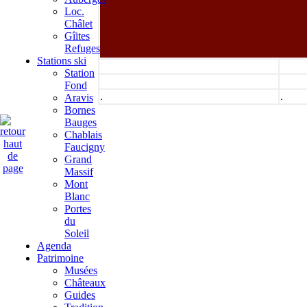
Loc.
Châlet
Gîites
Refuges
Stations ski
Station
Fond
.
.
Aravis
Bornes
Bauges
Chablais
Faucigny
Grand
Massif
Mont
Blanc
Portes
du
Soleil
Agenda
Patrimoine
Musées
Châteaux
Guides