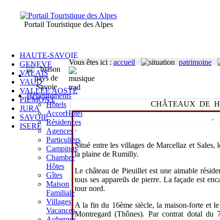
Portail Touristique des Alpes
HAUTE-SAVOIE
Vous êtes ici
:
accueil
patrimoine
GENEVE
VALAIS
VAUD
VALLEE AOSTE
Hébergements
PIEMONT
CHÂTEAUX DE H
Hôtels
JURA
AccorHotel
SAVOIE
.
Résidences
ISERE
.
Agences
Particuliers
Situé entre les villages de Marcellaz et Sales,
Campings
la plaine de Rumilly.
Chambre
Hôtes
Le château de Pieuillet est une aimable résid
Gîtes
tous ses appareils de pierre. La façade est en
Maison
tour nord.
Familiale
Villages
A la fin du 16ème siècle, la maison-forte et l
Vacances
Montregard (Thônes). Par contrat dotal du 
Auberges