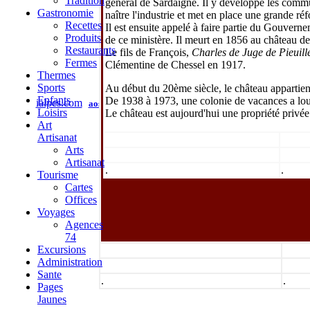
Tradition
général de Sardaigne. Il y développe les communi
Gastronomie
naître l'industrie et met en place une grande ré
Recettes
Il est ensuite appelé à faire partie du Gouvern
Produits
de ce ministère. Il meurt en 1856 au château de 
Restaurants
Le fils de François,
Charles de Juge de Pieuill
Fermes
Clémentine de Chessel en 1917.
Thermes
Sports
Au début du 20ème siècle, le château appartie
Enfants
De 1938 à 1973, une colonie de vacances a lou
ialpes.com
aoste
piémont
savoie
haute-savoie
isère
geneve
val
Loisirs
Le château est aujourd'hui une propriété privée
administration
mentions légales
Art
Artisanat
Arts
Artisanat
.
.
Tourisme
Cartes
Offices
Voyages
Agences
74
Excursions
Administration
Sante
.
.
Pages
Jaunes