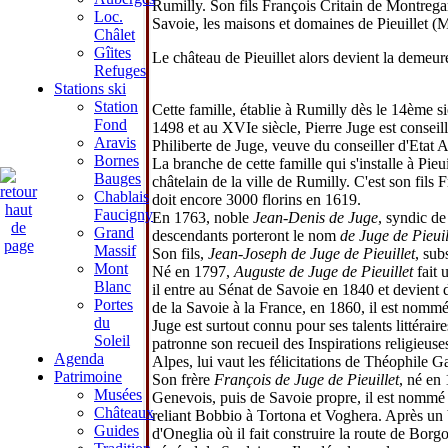
Rumilly. Son fils François Critain de Montrega
Loc.
Savoie, les maisons et domaines de Pieuillet (M
Châlet
Gîites
Le château de Pieuillet alors devient la demeu
Refuges
Stations ski
Station
Cette famille, établie à Rumilly dès le 14ème si
Fond
1498 et au XVIe siècle, Pierre Juge est conse
Aravis
Philiberte de Juge, veuve du conseiller d'Eta
Bornes
La branche de cette famille qui s'installe à Pie
Bauges
châtelain de la ville de Rumilly. C'est son fils
Chablais
doit encore 3000 florins en 1619.
Faucigny
En 1763, noble
Jean-Denis de Juge
, syndic de 
Grand
descendants porteront le nom
de Juge de Pieuil
Massif
Son fils,
Jean-Joseph de Juge de Pieuillet
, sub
Mont
Né en 1797,
Auguste de Juge de Pieuillet
fait 
Blanc
il entre au Sénat de Savoie en 1840 et devient
Portes
de la Savoie à la France, en 1860, il est nom
du
Juge est surtout connu pour ses talents littéra
Soleil
patronne son recueil des Inspirations religieus
Agenda
Alpes, lui vaut les félicitations de Théophile G
Patrimoine
Son frère
François de Juge de Pieuillet
, né en
Musées
Genevois, puis de Savoie propre, il est nommé i
Châteaux
reliant Bobbio à Tortona et Voghera. Après un b
Guides
d'Oneglia où il fait construire la route de Borg