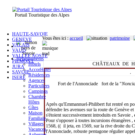
Portail Touristique des Alpes
HAUTE-SAVOIE
Vous êtes ici
:
accueil
patrimoine
GENEVE
VALAIS
VAUD
VALLEE AOSTE
Hébergements
PIEMONT
CHÂTEAUX DE H
Hôtels
JURA
AccorHotel
SAVOIE
.
Résidences
ISERE
Agences
Fort de l'Annonciade fort de la "
Nonci
Particuliers
Campings
Chambre
Hôtes
Après qu'Emmannuel-Philibert fut rentré en posse
Gîtes
défendre les avenues sur la route de Genève et d
Maison
s'étoient successivement introduits en Savoie , 
Familiale
Pour s'opposer à toutes incursions étrangères , et
Villages
1568, (( il jeta, en 1569, sur la rive droite du
Vacances
l'Annonciade, robuste pentagone régulier appelé
Auberges