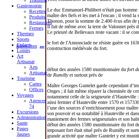
Tradition
Gastronomie
Le duc Emmanuel-Philibert n'était pas homme à 
Recettes
maître des fiefs et les met à l'encan ; il vend 
Produits
Thonon, pour la somme de 2.400 écus afin de pa
Restaurants
Il fait de même avec la terre de Valonnet près de
Fermes
Le prieuré de Bellevaux reste vacant : il se con
Thermes
Sports
le fort de l'Annonciade ne résiste guère en 163
Enfants
ialpes.com
aoste
piémont
savoie
haute-savoie
isère
geneve
val
construction médiévale du fort.
Loisirs
administration
mentions légales
Art
Artisanat
Arts
début des années 1580 munitionnaire du
fort 
Artisanat
de
Rumilly
et surtout près de
Tourisme
Cartes
Maître Georges Gantelet garde cependant d’impo
Offices
Onges ; il fait même réparer la cheminée de cet
Voyages
notamment celle de la seigneurie d’Hauteville : 
Agences
ainsi fermier d’Hauteville entre 1570 et 157336.
74
l’une des sources d’enrichissement pour maître 
Excursions
son pouvoir et sa notabilité à Hauteville et da
Administration
maniement des fermes seigneuriales et son habil
Sante
début des années 1580 munitionnaire du fort d
Pages
imposant fort était situé près de Rumilly et sur
Jaunes
grande activité que maître Gantelet y est muniti