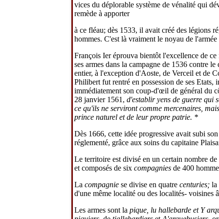
vices du déplorable système de vénalité qui dév
remède à apporter
à ce fléau; dès 1533, il avait créé des légions
hommes. C'est là vraiment le noyau de l'armée
François Ier éprouva bientôt l'excellence de c
ses armes dans la campagne de 1536 contre le du
entier, à l'exception d'Aoste, de Verceil et de
Philibert fut rentré en possession de ses Etats, i
immédiatement son coup-d'œil de général du côt
28 janvier 1561,
d'establir yens de guerre qui s
ce qu'ils ne serviront comme mercenaires, mais
prince naturel et de leur propre patrie. *
Dès 1666, cette idée progressive avait subi son
réglementé, grâce aux soins du capitaine Plais
Le territoire est divisé en un certain nombre 
et composés de six
compagnies
de 400 hommes, 
La
compagnie
se divise en quatre
centuries;
la
d'une même localité ou des localités- voisines 
Les armes sont la
pique, lu hallebarde et Y ar
piquiers,
de
tiallebardiers
et
A'arquebusiers,
or