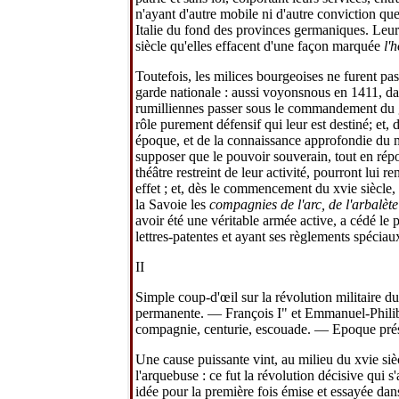
n'ayant d'autre mobile ni d'autre conviction qu
Italie du fond des provinces germaniques. Leur 
siècle qu'elles effacent d'une façon marquée
l'
Toutefois, les milices bourgeoises ne furent pa
garde nationale : aussi voyonsnous en 1411, da
rumilliennes passer sous le commandement du g
rôle purement défensif qui leur est destiné; et, 
époque, et de la connaissance approfondie du mé
supposer que le pouvoir souverain, tout en répon
théâtre restreint de leur activité, pourront lui 
effet ; et, dès le commencement du xvie siècle,
la Savoie les
compagnies de l'arc, de l'arbalète
avoir été une véritable armée active, a cédé le 
lettres-patentes et ayant ses règlements spéciau
II
Simple coup-d'œil sur la révolution militaire 
permanente. — François I" et Emmanuel-Philib
compagnie, centurie, escouade. — Epoque présu
Une cause puissante vint, au milieu du xvie si
l'arquebuse : ce fut la révolution décisive qui 
idée pour la première fois émise et essayée dans