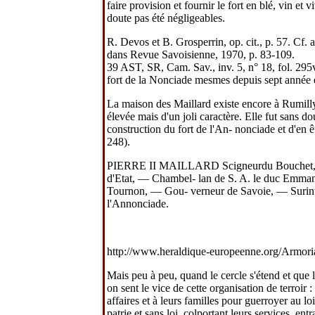
faire provision et fournir le fort en blé, vin et 
doute pas été négligeables.
R. Devos et B. Grosperrin, op. cit., p. 57. Cf.
dans Revue Savoisienne, 1970, p. 83-109.
39 AST, SR, Cam. Sav., inv. 5, n° 18, fol. 295v
fort de la Nonciade mesmes depuis sept année 
La maison des Maillard existe encore à Rumilly
élevée mais d'un joli caractère. Elle fut sans do
construction du fort de l'An- nonciade et d'en êtr
248).
PIERRE II MAILLARD Scigneurdu Bouchet, — P
d'Etat, — Chambel- lan de S. A. le duc Emm
Tournon, — Gou- verneur de Savoie, — Surinte
l'Annonciade.
http://www.heraldique-europeenne.org/Armo
Mais peu à peu, quand le cercle s'étend et que l
on sent le vice de cette organisation de terroir 
affaires et à leurs familles pour guerroyer au lo
patrie et sans loi, colportant leurs services, en