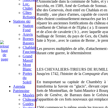
l'Annomciade dans la commune de Sales, et y m
Loc.
succéda, en 1589, Amé de Gerbais de Sonnaz. 
Châlet
tête des Genevois, étoit entré en Chablais et en
Gîites
Rumilly , une place d'armes, capable de couvrir 
Refuges
elles étoient continuellement menacées par les h
Stations ski
réparer les anciennes fortifications du château e
Station
confluent de Chéran et de l'Epha ( a ). Il rass
Fond
et de a5oo de cavalerie ( b ) , avec laquelle a
Aravis
bailliage de Ternier, du pays de Gex, du Chabl
Bornes
faite à Nyon , avec le canton de Berne , le pre
Bauges
Chablais
Les preuves multipliées de zéle, d'attachement 
Faucigny
durant cette guerre, le déterminèrent
Grand
Massif
Mont
Blanc
LES CHEVALIERS-TIREURS DE RUMIL
Portes
Jusqu'en 1742, l'histoire de la
Compagnie d'ar
du
En transportant sa capitale de Chambéry à T
Soleil
transforma la Savoie en "glacis", élevant cepe
Agenda
forts de Montmélian, de Saint-Maurice à Bourg
Patrimoine
près de Genève, de Barraux dans le Grésivau
Musées
l'apparition de ces forts nouveaux qui remplac
Châteaux
Guides
1566 commencer la même année les travaux du f