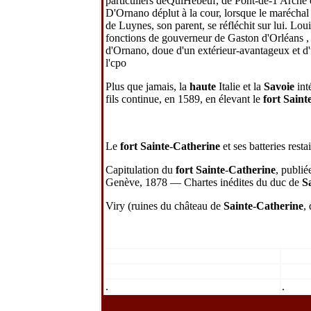
particuliers deQuiHebeuf, de Pont-de-1'Arche 
D'Ornano déplut à la cour, lorsque le maréchal 
de Luynes, son parent, se réfléchit sur lui. Loui
fonctions de gouverneur de Gaston d'Orléans ,
d'Ornano, doue d'un extérieur-avantageux et d'une
l'cpo
Plus que jamais, la
haute
Italie et la
Savoie
int
fils continue, en 1589, en élevant le
fort Saint
Le
fort Sainte
-
Catherine
et ses batteries rest
Capitulation du
fort Sainte
-
Catherine
, publié
Genève, 1878 — Chartes inédites du duc de
S
Viry (ruines du château de
Sainte
-
Catherine
,
.
.