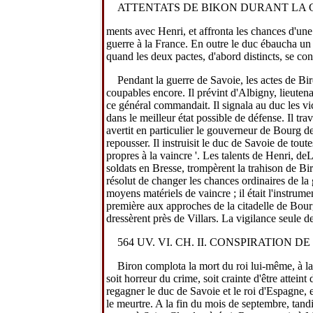
ATTENTATS DE BIKON DURANT LA
ments avec Henri, et affronta les chances d'une 
guerre à la France. En outre le duc ébaucha un 
quand les deux pactes, d'abord distincts, se con
Pendant la guerre de
Savoie,
les actes de Bi
coupables encore. Il prévint d'Albigny, lieutena
ce général commandait. Il signala au duc les vice
dans le meilleur état possible de défense. Il tra
avertit en particulier le gouverneur de Bourg de
repousser. Il instruisit le duc de
Savoie
de toute
propres à la vaincre '. Les talents de Henri, de
soldats en Bresse, trompèrent la trahison de B
résolut de changer les chances ordinaires de la 
moyens matériels de vaincre ; il était l'instrume
première aux approches de la citadelle de Bou
dressèrent près de Villars. La vigilance seule d
564 UV. VI. CH. II. CONSPIRATION DE 
Biron complota la mort du roi lui-même, à l
soit horreur du crime, soit crainte d'être atteint
regagner le duc de
Savoie
et le roi d'Espagne, 
le meurtre. A la fin du mois de septembre, tandi