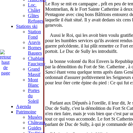
Le Roy se mit en campagne , prît en peu de tem
Loc.
Montmelian, & le Fort Sainte Catherine à deux l
Châlet
Pentagone avec cinq bons Bâfrions entourez de
Gîites
laquelle il était situé. Il y avait dedans six ce
Refuges
genevois.
Stations ski
Station
Aussi le Roi, qui les avoit bien voulu gratif
Fond
pour les humbles services qu'ils avoient rendus
Aravis
guerre précédente, il lui plût remettre ce Fort e
Bornes
portoit. Le Duc de Sully les introduifit.
Bauges
Chablais
la bonne volonté du Roi Envers la Republique* 
Faucigny
par la démolition du Fort de Ste. Catherine , à qu
Grand
Sanci
étant venu quelque tems après dans Genève
Massif
ordonnait d'assurer pofitivement les Seigneurs de
Mont
pour leur ôter cette épine du pied : Ce qui fut
Blanc
Portes
du
Soleil
Parlant aux Députés à l'oreille, il leur dit, J
Agenda
Duc de Sully, c'est la démolition du Fort St Ca
Patrimoine
n'en rien faire, mais je vois bien que c'est par 
Musées
tout ce qui vous accomode. Le fort St Catherin
Châteaux
parlant de Duc de Sully, à qui je commande dès
Guides