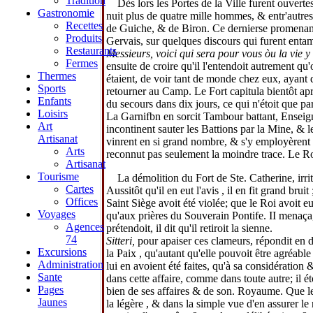
Tradition
Dès lors les Portes de la Ville furent ouvert
Gastronomie
nuit plus de quatre mille hommes, & entr'autr
Recettes
de Guiche, & de Biron. Ce dernierse promenant 
Produits
Gervais, sur quelques discours qui furent entame
Restaurants
Messieurs, voici qui sera pour vous òu la vie 
Fermes
ensuite de croire qu'il l'entendoit autrement qu'
Thermes
étaient, de voir tant de monde chez eux, ayant 
Sports
retourner au Camp. Le Fort capitula bientôt aprè
Enfants
du secours dans dix jours, ce qui n'étoit que par
Loisirs
La Garnifbn en sorcit Tambour battant, Enseigne
Art
incontinent sauter les Battions par la Mine, & 
Artisanat
vinrent en si grand nombre, & s'y employèrent 
Arts
reconnut pas seulement la moindre trace. Le Ro
Artisanat
Tourisme
La démolition du Fort de Ste. Catherine, irr
Cartes
Aussitôt qu'il en eut l'avis , il en fit grand brui
Offices
Saint Siège avoit été violée; que le Roi avoit eu
Voyages
qu'aux prières du Souverain Pontife. II menaça,
Agences
prétendoit, il dit qu'il retiroit la sienne.
74
Sitteri,
pour apaiser ces clameurs, répondit en d
Excursions
la Paix , qu'autant qu'elle pouvoit être agréable
Administration
lui en avoient été faites, qu'à sa considération 
Sante
dans cette affaire, comme dans toute autre; il ét
Pages
bien de ses affaires & de son. Royaume. Que le
Jaunes
la légère , & dans la simple vue d'en assurer l