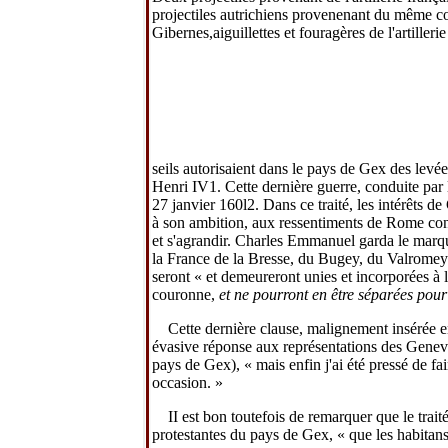
projectiles autrichiens provenenant du même c
Gibernes,aiguillettes et fouragères de l'artilleri
seils autorisaient dans le pays de
Gex
des levée
Henri IV
1
. Cette dernière guerre, conduite par
27 janvier 160l
2
. Dans ce traité, les intérêts 
à son ambition, aux ressentiments de Rome contre
et s'agrandir. Charles Emmanuel garda le marqu
la France de la Bresse, du Bugey, du Valromey 
seront « et demeureront unies et incorporées à
couronne,
et ne pourront en être séparées pour
Cette dernière clause, malignement insérée e
évasive réponse aux représentations des Genevois
pays de
Gex),
« mais enfin j'ai été pressé de fai
occasion. »
II est bon toutefois de remarquer que le trait
protestantes du pays de
Gex,
« que les habitans