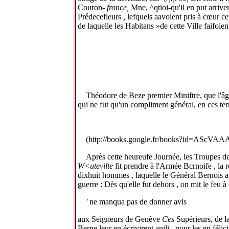
Couron-
fronce,
M
ne, ^qtioi-qu'il en put arri
Prédecefleurs
,
lefquels aavoient pris à cœur ce
de laquelle les Habitans »de cette Ville faifoien
Théodore de Beze premier Miniftre, que l'âge
qui ne fut qu'un compliment général, en ces te
(http://books.google.fr/books?id=AScV
Après cette heureufe Journée, les Troupes de 
W<utevilte
fit prendre à l'Armée Bcrnoife , la 
dixhuit hommes , laquelle le Général Bernois aya
guerre : Dès qu'elle fut dehors , on mit le feu 
'
ne manqua pas de donner avis
aux Seigneurs de Genève
Ces
Supérieurs, de l
Berne leur en écrivirent anili , pour les en fél