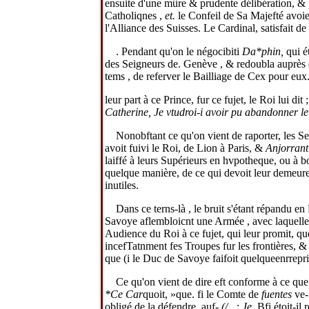
ensuite d'une mûre & prudente délibération, & po
Catholiqnes ,
et.
le Confeil de Sa Majefté avoien
l'Alliance des Suisses. Le Cardinal, satisfait de c
. Pendant qu'on le négocibiti
Da*phin,
qui é
des Seigneurs de. Genève , & redoubla auprès du
tems , de referver le Bailliage de Cex pour eux
leur part à ce Prince, fur ce fujet, le Roi lui dit 
Catherine, Je vtudroi-i avoir pu abandonner l
Nonobftant ce qu'on vient de raporter, les S
avoit fuivi le Roi, de Lion à Paris, &
Anjorran
laiffé à leurs Supérieurs en hvpotheque, ou à b
quelque manière, de ce qui devoit leur demeurer
inutiles.
Dans ce terns-là , le bruit s'étant répandu 
Savoye aflembloicnt une Armée , avec laquelle i
Audience du Roi à ce fujet, qui leur promit, que 
incefTatnment fes Troupes fur les frontières, 
que (i le Duc de Savoye faifoit quelqueenrreprif
Ce qu'on vient de dire eft conforme à ce que 
*Ce Car
quoit, »que. fi le Comte de
fuentes
ve
obligé de la défendre, auf-
(/,.,: Je,
B
fi étoit-il