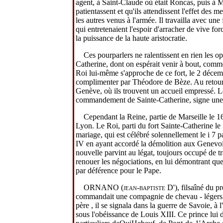
agent, à Saint-Claude où était Roncas, puis à M
patientassent et qu'ils attendissent l'effet des
les autres venus à l'armée. Il travailla avec un
qui entretenaient l'espoir d'arracher de vive fo
la puissance de la
haute
aristocratie.
Ces pourparlers ne ralentissent en rien les o
Catherine,
dont on espérait venir à bout, com
Roi lui-même s'approche de ce
fort,
le 2 décem
complimenter par Théodore de Bèze. Au retour de
Genève, où ils trouvent un accueil empressé. L
commandement de
Sainte-Catherine,
signe une
Cependant la Reine, partie de Marseille le 16
Lyon. Le Roi, parti du
fort Sainte-Catherine
le
mariage, qui est célébré solennellement le i 7 
IV en ayant accordé la démolition aux Genevois, i
nouvelle parvint au légat, toujours occupé de trav
renouer les négociations, en lui démontrant que si
par déférence pour le Pape.
ORNANO
(jean-baptiste
D'),
filsaîné du p
commandait une compagnie de chevau - légers a
père , il se signala dans la guerre de
Savoie
, à 
sous l'obéissance de Louis XIII. Ce prince lui