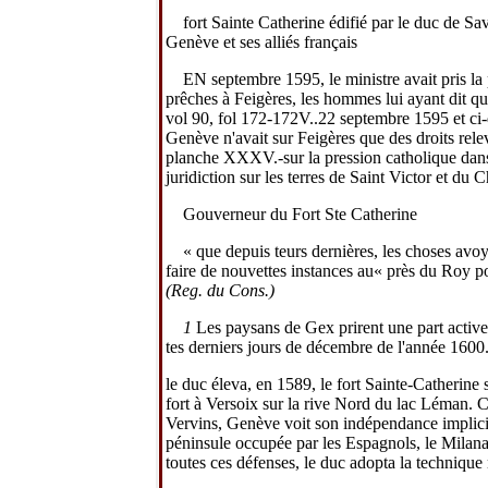
fort Sainte Catherine édifié par le duc de Sa
Genève et ses alliés français
EN septembre 1595, le ministre avait pris la 
prêches à Feigères, les hommes lui ayant dit qu
vol 90, fol 172-172V..22 septembre 1595 et ci
Genève n'avait sur Feigères que des droits rele
planche XXXV.-sur la pression catholique dans le
juridiction sur les terres de Saint Victor et du
Gouverneur du Fort Ste Catherine
« que depuis teurs dernières, les choses avoy
faire de nouvettes instances au« près du Roy pou
(Reg. du Cons.)
1
Les paysans de
Gex
prirent une part activ
tes derniers jours de décembre de l'année 1600
le duc éleva, en 1589, le fort Sainte-Catherine
fort à Versoix sur la rive Nord du lac Léman. C
Vervins, Genève voit son indépendance implicite
péninsule occupée par les Espagnols, le Milana
toutes ces défenses, le duc adopta la technique 