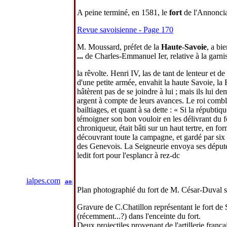
A peine terminé, en 1581, le
fort
de l'Annoncia
Revue savoisienne
‎ - Page 170
M. Moussard, préfet de la
Haute
-
Savoie
, a bi
...
de Charles-Emmanuel Ier, relative à la garn
la rêvolte. Henri IV, las de tant de lenteur et de
d'une petite armée, envahit la
haute Savoie,
la 
hâtèrent pas de se joindre à lui ; mais ils lui 
argent à compte de leurs avances. Le roi combla
bailtiages, et quant à sa dette : « Si la répubtiq
témoigner son bon vouloir en les délivrant du
f
chroniqueur, était bâti sur un haut tertre, en 
découvrant toute la campagne, et gardé par six
des Genevois. La Seigneurie envoya ses députés
ledit
fort
pour l'esplancr à rez-dc
ialpes.com
aoste
piémont
savoie
haute-savoie
isère
geneve
val
Plan photographié du fort de M. César-Duval s
administration
mentions légales
Gravure de C.Chatillon représentant le fort de
(récemment...?) dans l'enceinte du fort.
Deux projectiles provenant de l'artillerie fran