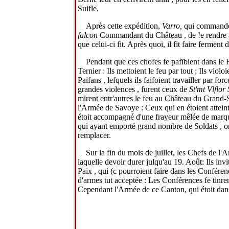
Suifle.
Après cette expédition,
Varro,
qui commandoi
falcon
Commandant du Château , de !e rendre a
que celui-ci fit. Après quoi, il fit faire ferment
Pendant que ces chofes fe pafïbient dans le F
Ternier : Ils mettoient le feu par tout ; Ils viol
Paifans , lefquels ils faifoient travailler par fo
grandes violences , furent ceux de
St'mt Vlflor
mirent entr'autres le feu au Château du Grand-
l'Armée de Savoye : Ceux qui en étoient atteints
étoit accompagné d'une frayeur mêlée de marque
qui ayant emporté grand nombre de Soldats , on 
remplacer.
Sur la fin du mois de juillet, les Chefs de 
laquelle devoir durer julqu'au 19. Août: Ils inv
Paix , qui (c pourroient faire dans les Conféren
d'armes tut acceptée : Les Conférences fe tinre
Cependant l'Armée de ce Canton, qui étoit dans 