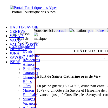
Portail Touristique des Alpes
HAUTE-SAVOIE
Vous êtes ici
:
accueil
patrimoine
GENEVE
VALAIS
VAUD
VALLEE AOSTE
Hébergements
PIEMONT
CHÂTEAUX DE H
Hôtels
JURA
AccorHotel
SAVOIE
.
Résidences
ISERE
Agences
.
Particuliers
Campings
le fort de Sainte-Catherine près de Viry
Chambre
Hôtes
En pleine guerre,1589-1593, d'une part entre G
Gîtes
1579), d´un côté et la Savoie et l´Espagne de l
Maison
´avancent jusqu´à Cruseilles, les Savoyards con
Familiale
Villages
Vacances
Auberges