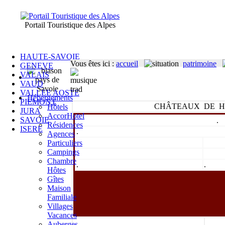
Portail Touristique des Alpes
HAUTE-SAVOIE
Vous êtes ici
:
accueil
patrimoine
GENEVE
VALAIS
VAUD
VALLEE AOSTE
Hébergements
PIEMONT
CHÂTEAUX DE H
Hôtels
JURA
AccorHotel
SAVOIE
.
Résidences
ISERE
.
Agences
Particuliers
Campings
Chambre
.
.
Hôtes
Gîtes
Maison
Familiale
Villages
Vacances
Auberges