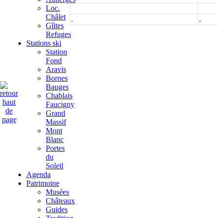
Loc.
Châlet
.
.
Gîites
Refuges
Stations ski
Station
Fond
Aravis
Bornes
Bauges
Chablais
Faucigny
Grand
Massif
Mont
Blanc
Portes
du
Soleil
Agenda
Patrimoine
Musées
Châteaux
Guides