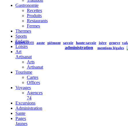
Tradition
Gastronomie
Recettes
Produits
Restaurants
Fermes
Thermes
Sports
Enfants
ialpes.com
aoste
piémont
savoie
haute-savoie
isère
geneve
val
Loisirs
administration
mentions légales
Art
Artisanat
Arts
Artisanat
Tourisme
Cartes
Offices
Voyages
Agences
74
Excursions
Administration
Sante
Pages
Jaunes