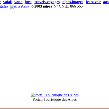
e
valais
vaud
jura
travels-voyages
alpes-images
les savoie
aos
gales
2003
ialpes
N° CNIL: 866 565
©
Portail Touristique des Alpes
.
.