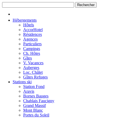
Hébergements
Hôtels
AccorHotel
Résidences
Agences
Particuliers
Campings
Ch. Hôtes
Gîtes
V. Vacances
Auberges
Loc. Châlet
Gîites Refuges
Stations ski
Station Fond
Aravis
Bornes Bauges
Chablais Faucigny
Grand Massif
Mont Blanc
Portes du Soleil