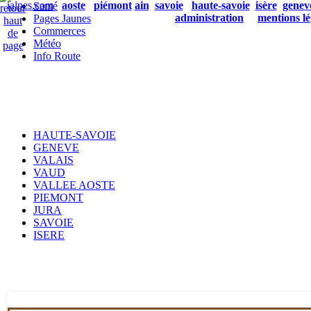
ialpes.com
aoste
piémont
ain
savoie
haute-savoie
isère
genev
Santé
administration
mentions lé
Pages Jaunes
Commerces
Météo
Info Route
HAUTE-SAVOIE
GENEVE
VALAIS
VAUD
VALLEE AOSTE
PIEMONT
JURA
SAVOIE
ISERE