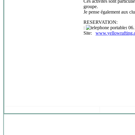
Ces activités sont particul
groupe.
Je pense également aux club
RESERVATION
:
:
:
06.
Site:
www.yellowrafting