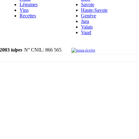
Légumes
Savoie
Vins
Haute-Savoie
Recettes
Genève
Jura
Valais
Vaud
2003
ialpes
N° CNIL: 866 565