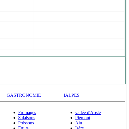
GASTRONOMIE
IALPES
Fromages
vallée d'Aoste
Salaisons
Piémont
Poissons
Ain
Fruits
Isère