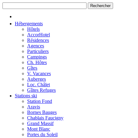
Hébergements
Hôtels
AccorHotel
Résidences
Agences
Particuliers
Campings
Ch. Hôtes
Gîtes
V. Vacances
Auberges
Loc. Châlet
Gîites Refuges
Stations ski
Station Fond
Aravis
Bornes Bauges
Chablais Faucigny
Grand Massif
Mont Blanc
Portes du Soleil