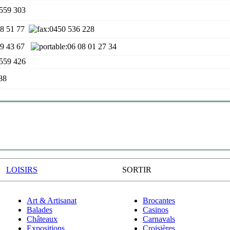
 559 303
48 51 77
:0450 536 228
 29 43 67
:06 08 01 27 34
 559 426
88
LOISIRS
SORTIR
Art & Artisanat
Brocantes
Balades
Casinos
Châteaux
Carnavals
Expositions
Croisières