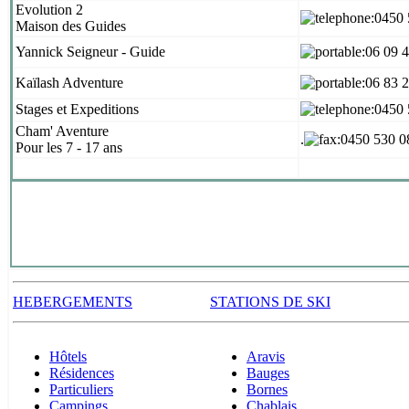
Evolution 2
:0450
Maison des Guides
Yannick Seigneur - Guide
:06 09 
Kaïlash Adventure
:06 83
Stages et Expeditions
:0450
Cham' Aventure
.
:0450 530 0
Pour les 7 - 17 ans
HEBERGEMENTS
STATIONS DE SKI
Hôtels
Aravis
Résidences
Bauges
Particuliers
Bornes
Campings
Chablais