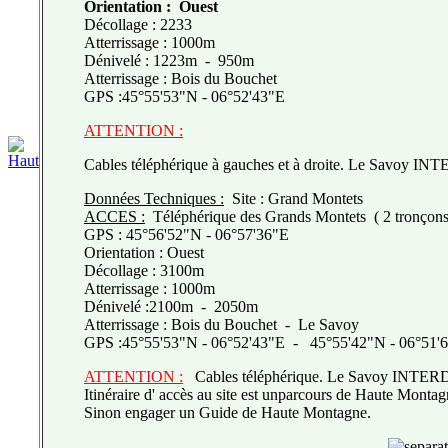
Orientation : Ouest
Décollage : 2233
Atterrissage : 1000m
Dénivelé : 1223m - 950m
Atterrissage : Bois du Bouchet
GPS :45°55'53"N - 06°52'43"E
ATTENTION :
Cables téléphérique à gauches et à droite. Le Savoy IN
Données Techniques :
Site : Grand Montets
ACCES :
Téléphérique des Grands Montets ( 2 tronçons
GPS : 45°56'52"N - 06°57'36"E
Orientation : Ouest
Décollage : 3100m
Atterrissage : 1000m
Dénivelé :2100m - 2050m
Atterrissage : Bois du Bouchet - Le Savoy
GPS :45°55'53"N - 06°52'43"E - 45°55'42"N - 06°51'
ATTENTION :
Cables téléphérique. Le Savoy INTERD
Itinéraire d' accès au site est unparcours de Haute Montag
Sinon engager un Guide de Haute Montagne.