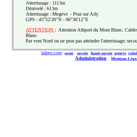
Atterrissage : 1113m
Dénivelé : 613m
Atterrissage : Megeve - Praz sur Arly
GPS : 45°52'20"N - 06°36'12"E
ATTENTION
:
Attention Altiport du Mont Blanc. Cables
Blanc
Par vent Nord on ne peut pas atteindre l'atterrissage; secou
ialpes.com
aoste
savoie
haute-savoie
geneve
valai
Administration
Mentions Léga