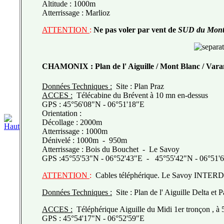
Altitude : 1000m
Atterrissage :
Marlioz
ATTENTION
:
Ne pas voler par vent de
SUD du Mont
CHAMONIX
: Plan de l' Aiguille / Mont Blanc / Var
Données Techniques :
Site : Plan Praz
ACCES :
Télécabine du Brévent à 10 mn en-dessus
GPS : 45°56'08"N - 06°51'18"E
Orientation :
Décollage : 2000m
Atterrissage : 1000m
Dénivelé : 1000m - 950m
Atterrissage : Bois du Bouchet - Le Savoy
GPS :45°55'53"N - 06°52'43"E - 45°55'42"N - 06°51'
ATTENTION
:
Cables téléphérique. Le Savoy INTERD
Données Techniques :
Site : Plan de l' Aiguille Delta et 
ACCES :
Téléphérique Aiguille du Midi 1er tronçon , à 
GPS : 45°54'17"N - 06°52'59"E