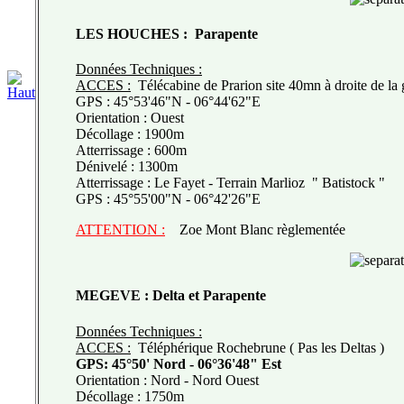
LES HOUCHES :
Parapente
Données Techniques :
ACCES :
Télécabine de Prarion site 40mn à droite de la 
GPS : 45°53'46"N - 06°44'62"E
Orientation : Ouest
Décollage : 1900m
Atterrissage : 600m
Dénivelé : 1300m
Atterrissage : Le Fayet - Terrain Marlioz " Batistock "
GPS : 45°55'00"N - 06°42'26"E
ATTENTION :
Zoe Mont Blanc règlementée
MEGEVE :
Delta et Parapente
Données Techniques :
ACCES :
Téléphérique Rochebrune
( Pas les Deltas )
GPS: 45°50' Nord - 06°36'48" Est
Orientation : Nord - Nord Ouest
Décollage : 1750m