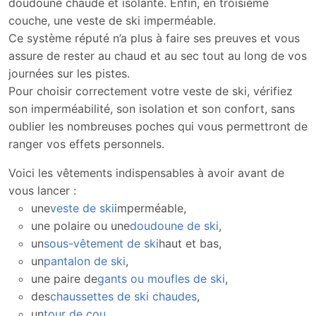
doudoune chaude et isolante. Enfin, en troisième
couche, une veste de ski imperméable.
Ce système réputé n’a plus à faire ses preuves et vous
assure de rester au chaud et au sec tout au long de vos
journées sur les pistes.
Pour choisir correctement votre veste de ski, vérifiez
son imperméabilité, son isolation et son confort, sans
oublier les nombreuses poches qui vous permettront de
ranger vos effets personnels.
Voici les vêtements indispensables à avoir avant de
vous lancer :
une
veste de ski
imperméable,
une polaire ou une
doudoune de ski
,
un
sous-vêtement de ski
haut et bas,
un
pantalon de ski
,
une paire de
gants ou moufles de ski
,
des
chaussettes de ski chaudes
,
un
tour de cou
.