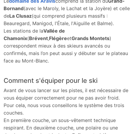
Le
domaine des Aravis
comprend la station du
Grand-
Bornand
(avec le Maroly, le Lachat et la Joyère) et celle
de
La Clusaz
(qui comprend plusieurs massifs :
Beauregard, Manigod, l'Étale, l'Aiguille et Balme).
Les stations de la
Vallée de
Chamonix
(
Brévent
,
Flégère
et
Grands Montets
)
correspondent mieux à des skieurs avancés ou
confirmés, mais l’on peut aussi y débuter sur le plateau
face au Mont-Blanc.
Comment s'équiper pour le ski
Avant de vous lancer sur les pistes, il est nécessaire de
vous équiper correctement pour ne pas avoir froid.
Pour cela, nous vous conseillons le système des trois
couches.
En première couche, un sous-vêtement technique
respirant. En deuxième couche, une polaire ou une