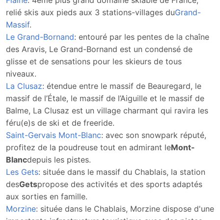
Flaine
: 4ème plus grand domaine skiable de France,
relié skis aux pieds aux 3 stations-villages du
Grand-
Massif
.
Le Grand-Bornand
: entouré par les pentes de la chaîne
des Aravis, Le Grand-Bornand est un condensé de
glisse et de sensations pour les skieurs de tous
niveaux.
La Clusaz
: étendue entre le massif de Beauregard, le
massif de l’Étale, le massif de l’Aiguille et le massif de
Balme, La Clusaz est un village charmant qui ravira les
féru(e)s de ski et de freeride.
Saint-Gervais Mont-Blanc
: avec son snowpark réputé,
profitez de la poudreuse tout en admirant le
Mont-
Blanc
depuis les pistes.
Les Gets
: située dans le massif du Chablais, la station
des
Gets
propose des activités et des sports adaptés
aux sorties en famille.
Morzine
: située dans le Chablais, Morzine dispose d'une