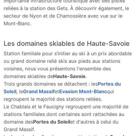
importante infrastructure touristique avec des pistes
reliées à la station des Gets. À découvrir également, le
secteur de Nyon et de Chamossière avec vue sur le
Mont-Blanc.
Les domaines skiables de Haute-Savoie
Station familiale pour s’initier au ski à un prix abordable
ou grand domaine relié skis aux pieds aux stations
voisines, nous vous présentons l'ensemble des
domaines skiables de
Haute-Savoie
.
Trois grands domaines se détachent : les
Portes du
Soleil
, le
Grand Massif
et
Evasion Mont-Blanc
qui
regroupent la majorité des stations reliées.
Le Chablais et le Faucigny regroupent une majorité de
stations familiales dont certaines sont rattachées au
domaine des
Portes du Soleil
et d'autres à celui du
Grand Massif.