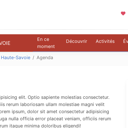
En ce
Découvrir
Activités
É
VOIE
moment
Haute-Savoie
Agenda
isicing elit. Optio sapiente molestias consectetur.
iciis rerum laboriosam ullam molestiae magni velit
orem ipsum, dolor sit amet consectetur adipisicing
uga nulla officia error placeat veniam, officiis rerum
rum itaque minima doloribus eligendi!