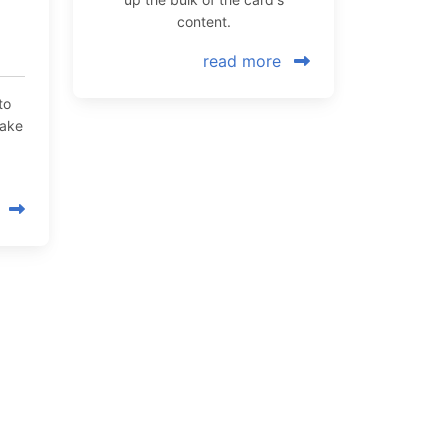
content.
read more
to
make
e