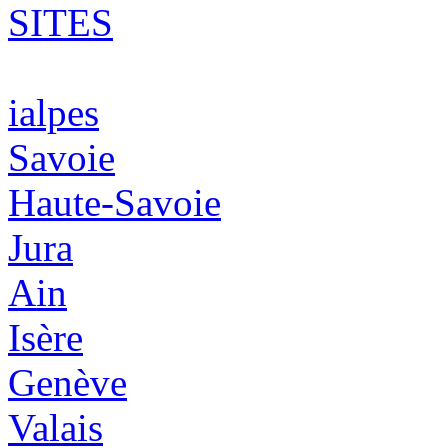
SITES
ialpes
Savoie
Haute-Savoie
Jura
Ain
Isère
Genève
Valais