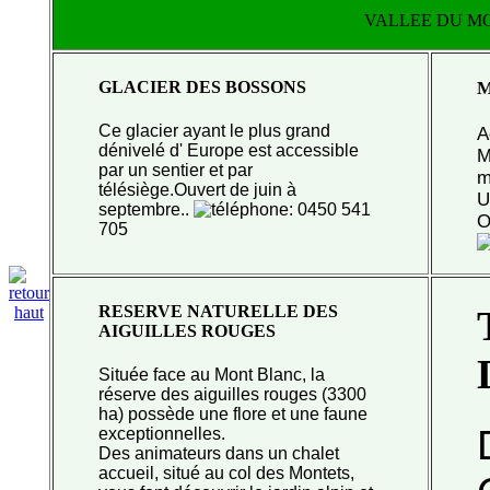
VALLEE DU M
GLACIER DES BOSSONS
M
Ce glacier ayant le plus grand
A
dénivelé d' Europe est
accessible
M
par un sentier et par
m
télésiège.
Ouvert de juin à
U
septembre..
: 0450 541
O
705
RESERVE NATURELLE DES
AIGUILLES ROUGES
Située face au Mont Blanc, la
réserve des aiguilles rouges
(3300
ha) possède une flore et une faune
exceptionnelles.
Des animateurs dans un chalet
accueil, situé au col des
Montets,